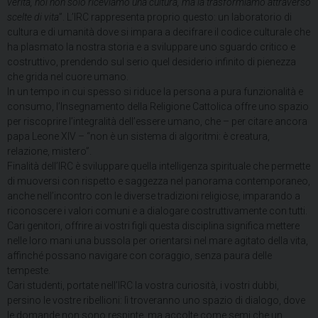
verità, noi non solo riceviamo una cultura, ma la trasformiamo attraverso
scelte di vita
”. L’IRC rappresenta proprio questo: un laboratorio di
cultura e di umanità dove si impara a decifrare il codice culturale che
ha plasmato la nostra storia e a sviluppare uno sguardo critico e
costruttivo, prendendo sul serio quel desiderio infinito di pienezza
che grida nel cuore umano.
In un tempo in cui spesso si riduce la persona a pura funzionalità e
consumo, l’Insegnamento della Religione Cattolica offre uno spazio
per riscoprire l’integralità dell’essere umano, che – per citare ancora
papa Leone XIV – “non è un sistema di algoritmi: è creatura,
relazione, mistero”.
Finalità dell’IRC è sviluppare quella intelligenza spirituale che permette
di muoversi con rispetto e saggezza nel panorama contemporaneo,
anche nell’incontro con le diverse tradizioni religiose, imparando a
riconoscere i valori comuni e a dialogare costruttivamente con tutti.
Cari genitori, offrire ai vostri figli questa disciplina significa mettere
nelle loro mani una bussola per orientarsi nel mare agitato della vita,
affinché possano navigare con coraggio, senza paura delle
tempeste.
Cari studenti, portate nell’IRC la vostra curiosità, i vostri dubbi,
persino le vostre ribellioni: lì troveranno uno spazio di dialogo, dove
le domande non sono respinte, ma accolte come semi che un