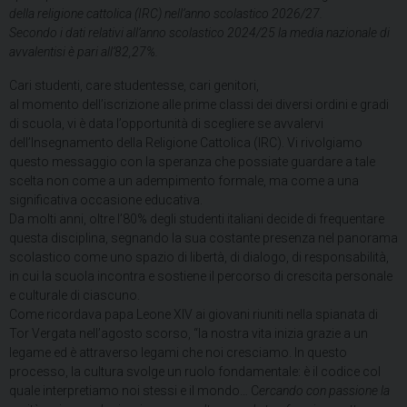
della religione cattolica (IRC) nell’anno scolastico 2026/27.
Secondo i dati relativi all’anno scolastico 2024/25 la media nazionale di
avvalentisi è pari all’82,27%.
Cari studenti, care studentesse, cari genitori,
al momento dell’iscrizione alle prime classi dei diversi ordini e gradi
di scuola, vi è data l’opportunità di scegliere se avvalervi
dell’Insegnamento della Religione Cattolica (IRC). Vi rivolgiamo
questo messaggio con la speranza che possiate guardare a tale
scelta non come a un adempimento formale, ma come a una
significativa occasione educativa.
Da molti anni, oltre l’80% degli studenti italiani decide di frequentare
questa disciplina, segnando la sua costante presenza nel panorama
scolastico come uno spazio di libertà, di dialogo, di responsabilità,
in cui la scuola incontra e sostiene il percorso di crescita personale
e culturale di ciascuno.
Come ricordava papa Leone XIV ai giovani riuniti nella spianata di
Tor Vergata nell’agosto scorso, “la nostra vita inizia grazie a un
legame ed è attraverso legami che noi cresciamo. In questo
processo, la cultura svolge un ruolo fondamentale: è il codice col
quale interpretiamo noi stessi e il mondo… C
ercando con passione la