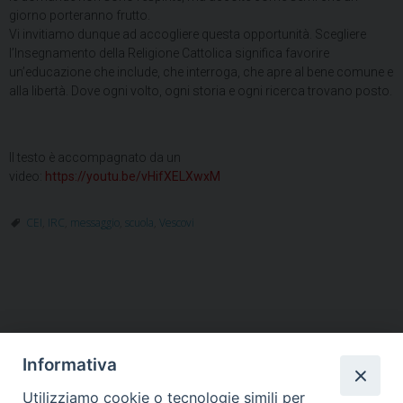
giorno porteranno frutto.
Vi invitiamo dunque ad accogliere questa opportunità. Scegliere
l’Insegnamento della Religione Cattolica significa favorire
un’educazione che include, che interroga, che apre al bene comune e
alla libertà. Dove ogni volto, ogni storia e ogni ricerca trovano posto.
Il testo è accompagnato da un
video:
https://youtu.be/vHifXELXwxM
CEI
,
IRC
,
messaggio
,
scuola
,
Vescovi
Informativa
Utilizziamo cookie o tecnologie simili per
HOME
VESCOVO
ORARI MESSE
CURIA VESCOVILE