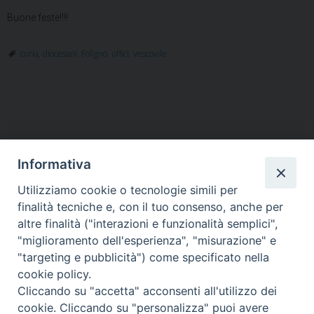
Buone feste!!!!
curia
,
diocesani
,
Foligno
,
uffici
,
vescovile
Informativa
Utilizziamo cookie o tecnologie simili per
HOME
VESCOVO
ORARI MESSE
CURIA VESCOVILE
finalità tecniche e, con il tuo consenso, anche per
TUTELA MINORI
UFFICI PASTORALI
PERSONE
VITA CONSACRATA
DOCUMENTI
CONTATTI
altre finalità ("interazioni e funzionalità semplici",
"miglioramento dell'esperienza", "misurazione" e
"targeting e pubblicità") come specificato nella
Copyright © 2018 Diocesi di Foligno /
Curia . Piazza Mons. Faloci 3 - 06034
cookie policy.
FOLIGNO [PG]
Cliccando su "accetta" acconsenti all'utilizzo dei
tel. 0742 350473 fax 0742 349021 email: info@diocesidifoligno.it . pec:
cookie. Cliccando su "personalizza" puoi avere
diocesidifoligno@pec.it