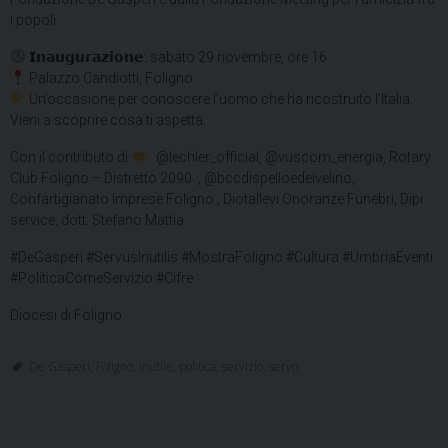
i popoli.
𝗜𝗻𝗮𝘂𝗴𝘂𝗿𝗮𝘇𝗶𝗼𝗻𝗲: sabato 29 novembre, ore 16
Palazzo Candiotti, Foligno
Un’occasione per conoscere l’uomo che ha ricostruito l’Italia.
Vieni a scoprire cosa ti aspetta.
Con il contributo di
: @lechler_official, @vuscom_energia, Rotary
Club Foligno – Distretto 2090 , @bccdispelloedelvelino,
Confartigianato Imprese Foligno , Diotallevi Onoranze Funebri, Dipi
service, dott. Stefano Mattia.
#DeGasperi #ServusInutilis #MostraFoligno #Cultura #UmbriaEventi
#PoliticaComeServizio #Cifre
Diocesi di Foligno
De Gasperi
,
Foligno
,
inutile
,
politica
,
servizio
,
servo