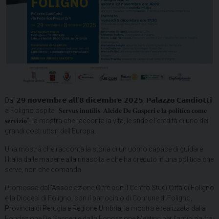
Dal 𝟮𝟵 𝗻𝗼𝘃𝗲𝗺𝗯𝗿𝗲 𝗮𝗹𝗹’𝟴 𝗱𝗶𝗰𝗲𝗺𝗯𝗿𝗲 𝟮𝟬𝟮𝟱, 𝗣𝗮𝗹𝗮𝘇𝘇𝗼 𝗖𝗮𝗻𝗱𝗶𝗼𝘁𝘁𝗶
a Foligno ospita “𝐒𝐞𝐫𝐯𝐮𝐬 𝐢𝐧𝐮𝐭𝐢𝐥𝐢𝐬. 𝐀𝐥𝐜𝐢𝐝𝐞 𝐃𝐞 𝐆𝐚𝐬𝐩𝐞𝐫𝐢 𝐞 𝐥𝐚 𝐩𝐨𝐥𝐢𝐭𝐢𝐜𝐚 𝐜𝐨𝐦𝐞
𝐬𝐞𝐫𝐯𝐢𝐳𝐢𝐨”, la mostra che racconta la vita, le sfide e l’eredità di uno dei
grandi costruttori dell’Europa.
Una mostra che racconta la storia di un uomo capace di guidare
l’Italia dalle macerie alla rinascita e che ha creduto in una politica che
serve, non che comanda.
Promossa dall’Associazione Cifre con il Centro Studi Città di Foligno
e la Diocesi di Foligno, con il patrocinio di Comune di Foligno,
Provincia di Perugia e Regione Umbria, la mostra è realizzata dalla
Fondazione De Gasperi e dalla Fondazione Meeting per l’amicizia fra