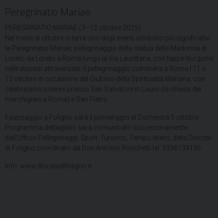
Peregrinatio Mariae
PEREGRINATIO MARIAE (3–12 ottobre 2025)
Nel mese di ottobre si terrà uno degli eventi simbolici più significativi:
la Peregrinatio Mariae, pellegrinaggio della statua della Madonna di
Loreto da Loreto a Roma lungo la Via Lauretana, con tappe liturgiche
nelle diocesi attraversate. Il pellegrinaggio culminerà a Roma l’11 e
12 ottobre in occasione del Giubileo della Spiritualità Mariana, con
celebrazioni solenni presso San Salvatore in Lauro (la chiesa dei
marchigiani a Roma) e San Pietro.
Il passaggio a Foligno sarà il pomeriggio di Domenica 5 ottobre.
Programma dettagliato sarà comunicato successivamente
dall’Ufficio Pellegrinaggi, Sport, Turismo, Tempo libero, della Diocesi
di Foligno coordinato da Don Antonio Ronchetti tel. 3336139136
Info: www.diocesidifoligno.it