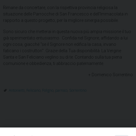
Rimane da concertare, con la rispettiva provincia religiosa la
situazione delle Parrocchie di San Francesco e dell’Immacolata in
rapporto a questo progetto, per la migliore sinergia possibile.
Sono sicuro che metterai in questa nuova più ampia missione il tuo
già sperimentato entusiasmo. Confida nel Signore, affidando a lui
ogni cosa, giacché “se il Signore non edifica la casa, invano
faticano i costruttori”. Grazie della Tua disponibilità. La Vergine
Santa e San Feliciano veglino su di te. Contando sulla tua piena
comunione e obbedienza, ti abbraccio paternamente.
+ Domenico Sorrentino
Antonietti
,
Feliciano
,
Foligno
,
parroco
,
Sorrentino