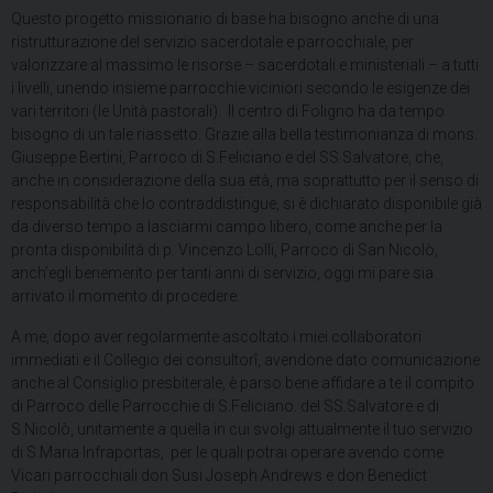
Questo progetto missionario di base ha bisogno anche di una
ristrutturazione del servizio sacerdotale e parrocchiale, per
valorizzare al massimo le risorse – sacerdotali e ministeriali – a tutti
i livelli, unendo insieme parrocchie viciniori secondo le esigenze dei
vari territori (le Unità pastorali). Il centro di Foligno ha da tempo
bisogno di un tale riassetto. Grazie alla bella testimonianza di mons.
Giuseppe Bertini, Parroco di S.Feliciano e del SS.Salvatore, che,
anche in considerazione della sua età, ma soprattutto per il senso di
responsabilità che lo contraddistingue, si è dichiarato disponibile già
da diverso tempo a lasciarmi campo libero, come anche per la
pronta disponibilità di p. Vincenzo Lolli, Parroco di San Nicolò,
anch’egli benemerito per tanti anni di servizio, oggi mi pare sia
arrivato il momento di procedere.
A me, dopo aver regolarmente ascoltato i miei collaboratori
immediati e il Collegio dei consultorî, avendone dato comunicazione
anche al Consiglio presbiterale, è parso bene affidare a te il compito
di Parroco delle Parrocchie di S.Feliciano. del SS.Salvatore e di
S.Nicolò, unitamente a quella in cui svolgi attualmente il tuo servizio
di S.Maria Infraportas, per le quali potrai operare avendo come
Vicari parrocchiali don Susi Joseph Andrews e don Benedict