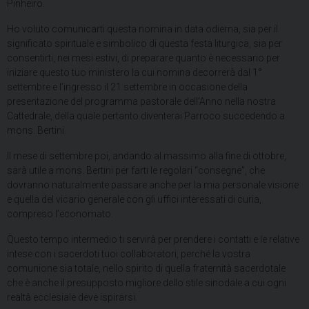
Pinheiro.
Ho voluto comunicarti questa nomina in data odierna, sia per il
significato spirituale e simbolico di questa festa liturgica, sia per
consentirti, nei mesi estivi, di preparare quanto è necessario per
iniziare questo tuo ministero la cui nomina decorrerà dal 1°
settembre e l’ingresso il 21 settembre in occasione della
presentazione del programma pastorale dell’Anno nella nostra
Cattedrale, della quale pertanto diventerai Parroco succedendo a
mons. Bertini.
Il mese di settembre poi, andando al massimo alla fine di ottobre,
sarà utile a mons. Bertini per farti le regolari “consegne”, che
dovranno naturalmente passare anche per la mia personale visione
e quella del vicario generale con gli uffici interessati di curia,
compreso l’economato.
Questo tempo intermedio ti servirà per prendere i contatti e le relative
intese con i sacerdoti tuoi collaboratori, perché la vostra
comunione sia totale, nello spirito di quella fraternità sacerdotale
che è anche il presupposto migliore dello stile sinodale a cui ogni
realtà ecclesiale deve ispirarsi.