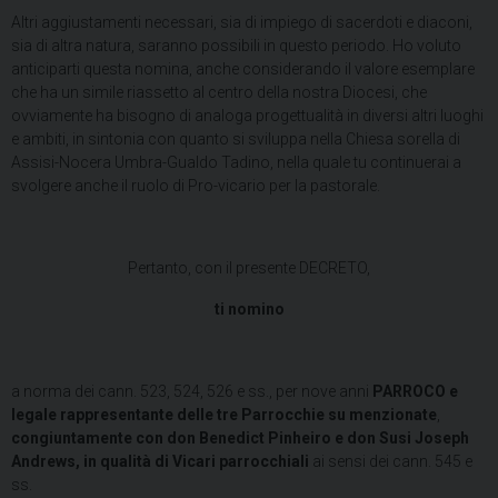
Altri aggiustamenti necessari, sia di impiego di sacerdoti e diaconi,
sia di altra natura, saranno possibili in questo periodo. Ho voluto
anticiparti questa nomina, anche considerando il valore esemplare
che ha un simile riassetto al centro della nostra Diocesi, che
ovviamente ha bisogno di analoga progettualità in diversi altri luoghi
e ambiti, in sintonia con quanto si sviluppa nella Chiesa sorella di
Assisi-Nocera Umbra-Gualdo Tadino, nella quale tu continuerai a
svolgere anche il ruolo di Pro-vicario per la pastorale.
Pertanto, con il presente DECRETO,
ti nomino
a norma dei cann. 523, 524, 526 e ss., per nove anni
PARROCO e
legale rappresentante delle tre Parrocchie su menzionate
,
congiuntamente con don Benedict Pinheiro e don Susi Joseph
Andrews, in qualità di Vicari parrocchiali
ai sensi dei cann. 545 e
ss.