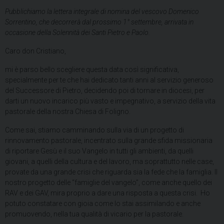
Pubblichiamo la lettera integrale di nomina del vescovo Domenico
Sorrentino, che decorrerà dal prossimo 1° settembre, arrivata in
occasione della Solennità dei Santi Pietro e Paolo.
Caro don Cristiano,
mi è parso bello scegliere questa data così significativa,
specialmente per te che hai dedicato tanti anni al servizio generoso
del Successore di Pietro, decidendo poi di tornare in diocesi, per
darti un nuovo incarico più vasto e impegnativo, a servizio della vita
pastorale della nostra Chiesa di Foligno.
Come sai, stiamo camminando sulla via di un progetto di
rinnovamento pastorale, incentrato sulla grande sfida missionaria
di riportare Gesù e il suo Vangelo in tutti gli ambienti, da quelli
giovani, a quelli della cultura e del lavoro, ma soprattutto nelle case,
provate da una grande crisi che riguarda sia la fede che la famiglia. Il
nostro progetto delle “famiglie del vangelo”, come anche quello dei
RAV e dei GAV, mira proprio a dare una risposta a questa crisi. Ho
potuto constatare con gioia come lo stai assimilando e anche
promuovendo, nella tua qualità di vicario per la pastorale.