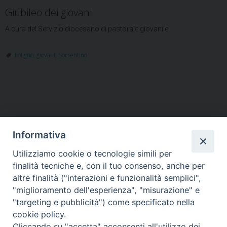
Giubileo dei giovani
A cura del Servizio diocesano di pastorale giovanile.
Foligno
,
giovani
,
Sorrentino
Informativa
Utilizziamo cookie o tecnologie simili per
HOME
VESCOVO
ORARI MESSE
CURIA VESCOVILE
finalità tecniche e, con il tuo consenso, anche per
TUTELA MINORI
UFFICI PASTORALI
PERSONE
VITA CONSACRATA
DOCUMENTI
CONTATTI
altre finalità ("interazioni e funzionalità semplici",
"miglioramento dell'esperienza", "misurazione" e
"targeting e pubblicità") come specificato nella
Copyright © 2018 Diocesi di Foligno /
Curia . Piazza Mons. Faloci 3 - 06034
cookie policy.
FOLIGNO [PG]
Cliccando su "accetta" acconsenti all'utilizzo dei