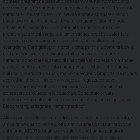
confessioni affinché ciascuno possa trovare, nel momento in cui
ne ha bisogno, un sacerdote disponibile ad ascoltarlo”. “Riaprire la
cattedrale – ha anticipato – mi servirà anche a spiegare che non
basta avere una chiesa fatta di mura, per quanto storiche, belle e
artistiche. È il simbolo di una comunità di cristiani che vuole
prendere sul serio il Vangelo, di un cristianesimo che vuole rifarsi
vivo dentro una cultura che si va distaccando dalle radici
evangeliche. Farò gli auguri a tutta la città, perché la comunità civile
non può non sentirsi implicata in tutto questo: da sempre le
cattedrali sono state al centro di una vitalità sì ecclesiale ma anche
civile, un punto di riferimento anche per quei cittadini che stanno
sull’uscio, o addirittura fuori, ma comprendono l’importanza storica
degli edifici di culto. Infine, mi rivolgerò ai ragazzi, le nuove
generazioni che per otto anni non hanno avuto la possibilità di
conoscere e frequentare la cattedrale. Sono state private
dell’esperienza ecclesiale fatta dentro una chiesa così significativa.
Bisognerà riguadagnare il tempo perduto”.
Alla riapertura della cattedrale di San Feliciano, come ormai noto, si
arriva dopo una chiusura di otto anni, causata dai danni provocati
dal sisma del 2016. Quattro gli stralci che ne hanno segnato il
cammino: due finanziati dalla Conferenza episcopale italiana