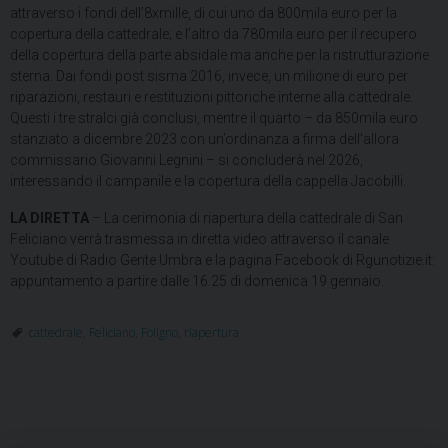
attraverso i fondi dell’8xmille, di cui uno da 800mila euro per la
copertura della cattedrale; e l’altro da 780mila euro per il recupero
della copertura della parte absidale ma anche per la ristrutturazione
sterna. Dai fondi post sisma 2016, invece, un milione di euro per
riparazioni, restauri e restituzioni pittoriche interne alla cattedrale.
Questi i tre stralci già conclusi, mentre il quarto – da 850mila euro
stanziato a dicembre 2023 con un’ordinanza a firma dell’allora
commissario Giovanni Legnini – si concluderà nel 2026,
interessando il campanile e la copertura della cappella Jacobilli.
LA DIRETTA
– La cerimonia di riapertura della cattedrale di San
Feliciano verrà trasmessa in diretta video attraverso il canale
Youtube di Radio Gente Umbra e la pagina Facebook di Rgunotizie.it:
appuntamento a partire dalle 16.25 di domenica 19 gennaio.
cattedrale
,
Feliciano
,
Foligno
,
riapertura