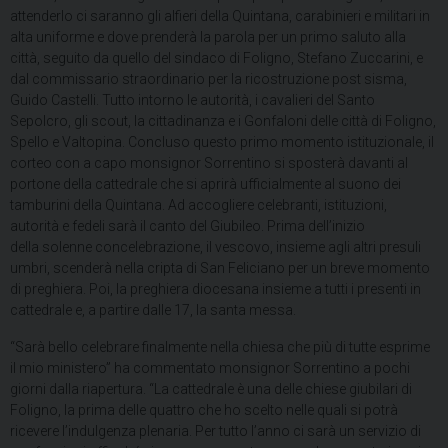
attenderlo ci saranno gli alfieri della Quintana, carabinieri e militari in
alta uniforme e dove prenderà la parola per un primo saluto alla
città, seguito da quello del sindaco di Foligno, Stefano Zuccarini, e
dal commissario straordinario per la ricostruzione post sisma,
Guido Castelli. Tutto intorno le autorità, i cavalieri del Santo
Sepolcro, gli scout, la cittadinanza e i Gonfaloni delle città di Foligno,
Spello e Valtopina. Concluso questo primo momento istituzionale, il
corteo con a capo monsignor Sorrentino si sposterà davanti al
portone della cattedrale che si aprirà ufficialmente al suono dei
tamburini della Quintana. Ad accogliere celebranti, istituzioni,
autorità e fedeli sarà il canto del Giubileo. Prima dell’inizio
della solenne concelebrazione, il vescovo, insieme agli altri presuli
umbri, scenderà nella cripta di San Feliciano per un breve momento
di preghiera. Poi, la preghiera diocesana insieme a tutti i presenti in
cattedrale e, a partire dalle 17, la santa messa.
“Sarà bello celebrare finalmente nella chiesa che più di tutte esprime
il mio ministero” ha commentato monsignor Sorrentino a pochi
giorni dalla riapertura. “La cattedrale è una delle chiese giubilari di
Foligno, la prima delle quattro che ho scelto nelle quali si potrà
ricevere l’indulgenza plenaria. Per tutto l’anno ci sarà un servizio di