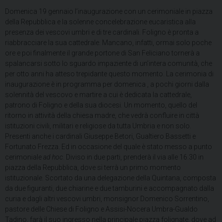
Domenica 19 gennaio l’inaugurazione con un cerimoniale in piazza
della Repubblica e la solenne concelebrazione eucaristica alla
presenza dei vescovi umbri e di tre cardinali. Foligno è pronta a
riabbracciare la sua cattedrale. Mancano, infatti, ormai solo poche
ore e poi finalmente il grande portone di San Feliciano tornerà a
spalancarsi sotto lo sguardo impaziente di un’intera comunità, che
per otto anni ha atteso trepidante questo momento. La cerimonia di
inaugurazione è in programma per domenica , a pochi giorni dalla
solennità del vescovo e martire a cui è dedicata la cattedrale,
patrono di Foligno e della sua diocesi. Un momento, quello del
ritorno in attività della chiesa madre, che vedrà confluire in città
istituzioni civili, militari e religiose da tutta Umbria e non solo.
Presenti anche i cardinali Giuseppe Betori, Gualtiero Bassetti e
Fortunato Frezza. Ed in occasione del quale è stato messo a punto
cerimoniale
ad hoc
. Diviso in due parti, prenderà il via alle 16.30 in
piazza della Repubblica, dove si terrà un primo momento
istituzionale. Scortato da una delegazione della Quintana, composta
da due figuranti, due chiarine e due tamburini e accompagnato dalla
curia e dagli altri vescovi umbri, monsignor Domenico Sorrentino,
pastore delle Chiese di Foligno e Assisi-Nocera Umbra-Gualdo
Tadino, farà il suo ingresso nella principale piazza folignate, dove ad