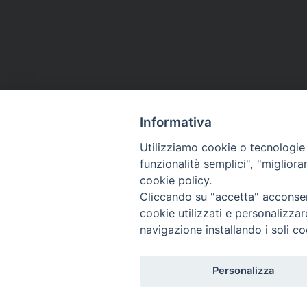
Informativa
HOME
VESCOVO
ORARI MESSE
CURIA 
Utilizziamo cookie o tecnologie s
CONTATTI
funzionalità semplici", "miglior
cookie policy.
Cliccando su "accetta" acconsent
Copyright
cookie utilizzati e personalizza
tel. 0742 3
navigazione installando i soli co
Personalizza