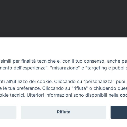
VESCOVILE
TUTELA MINORI
UFFICI PASTORALI
P
imili per finalità tecniche e, con il tuo consenso, anche per 
amento dell'esperienza", "misurazione" e "targeting e pubbli
i all'utilizzo dei cookie. Cliccando su "personalizza" puoi
 © 2018 Diocesi di Foligno /
Curia . Piazza Mons. Faloci 3 - 06034 FOL
re le tue preferenze. Cliccando su "rifiuta" o chiudendo que
50473 fax 0742 349021 email: info@diocesidifoligno.it . pec: diocesidifo
okie tecnici. Ulteriori informazioni sono disponibili nella
coo
Rifiuta