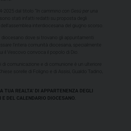
4-2025 dal titolo
“In cammino con Gesù per una
sono stati infatti redatti su proposta degli
 dell’assemblea interdiocesana del giugno scorso.
io diocesano dove si trovano gli appuntamenti
ssare l’intera comunità diocesana, specialmente
 cui il Vescovo convoca il popolo di Dio.
i di comunicazione e di comunione è un ulteriore
Chiese sorelle di Foligno e di Assisi, Gualdo Tadino,
 LA TUA REALTA’ DI APPARTENENZA DEGLI
 E DEL CALENDARIO DIOCESANO.