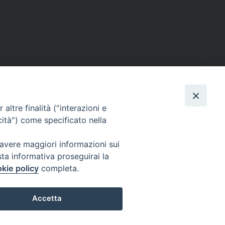
ERSONE
VITA CONSACRATA
DOCUMENTI
altre finalità ("interazioni e
cità") come specificato nella
 avere maggiori informazioni sui
IGNO [PG]
sta informativa proseguirai la
ligno@pec.it
kie policy
completa.
Accetta
Preferenze Cookie