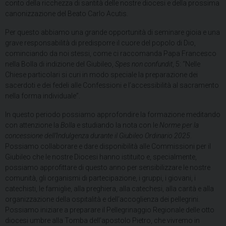
conto della ricchezza di santità delle nostre diocesi e della prossima
canonizzazione del Beato Carlo Acutis.
Per questo abbiamo una grande opportunità di seminare gioia e una
grave responsabilità di predisporre il cuore del popolo di Dio,
cominciando da noi stessi, come ci raccomanda Papa Francesco
nella Bolla di indizione del Giubileo,
Spes non confundit
, 5: “Nelle
Chiese particolari si curi in modo speciale la preparazione dei
sacerdoti e dei fedeli alle Confessioni e l’accessibilità al sacramento
nella forma individuale”.
In questo periodo possiamo approfondire la formazione meditando
con attenzione la
Bolla
e studiando la nota con le
Norme per la
concessione dell’Indulgenza durante il Giubileo Ordinario 2025
.
Possiamo collaborare e dare disponibilità alle Commissioni per il
Giubileo che le nostre Diocesi hanno istituito e, specialmente,
possiamo approfittare di questo anno per sensibilizzare le nostre
comunità, gli organismi di partecipazione, i gruppi, i giovani, i
catechisti, le famiglie, alla preghiera, alla catechesi, alla carità e alla
organizzazione della ospitalità e dell’accoglienza dei pellegrini.
Possiamo iniziare a preparare il Pellegrinaggio Regionale delle otto
diocesi umbre alla Tomba dell’apostolo Pietro, che vivremo in