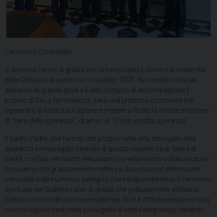
Carissimo Confratello,
si avvicina l’anno di grazia che la benevolenza divina e la maternità
della Chiesa ci donano con il Giubileo 2025. Noi ministri ordinati
abbiamo la grande gioia e il lieto compito di accompagnare il
popolo di Dio a farne tesoro: sarà una preziosa occasione per
rigenerare la nostra vocazione e mettere a frutto la nostra missione
di “servi della speranza”, di amici di “Cristo, nostra speranza”.
Il Santo Padre, che ha indicato proprio nella virtù teologale della
speranza il messaggio centrale di questa esperienza di fede e di
carità, confida nel nostro entusiasmo e nella nostra collaborazione.
Possiamo ora gratuitamente mettere a disposizione delle nostre
comunità e dei numerosi pellegrini che intraprenderanno il cammino
spirituale del Giubileo i doni di grazia che gratuitamente abbiamo
ricevuto con l’ordinazione presbiterale. Non è difficile pensare che la
nostra regione sarà mèta privilegiata di tanti pellegrinaggi, tenendo