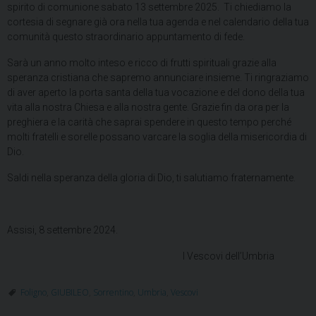
spirito di comunione sabato 13 settembre 2025. Ti chiediamo la
cortesia di segnare già ora nella tua agenda e nel calendario della tua
comunità questo straordinario appuntamento di fede.
Sarà un anno molto inteso e ricco di frutti spirituali grazie alla
speranza cristiana che sapremo annunciare insieme. Ti ringraziamo
di aver aperto la porta santa della tua vocazione e del dono della tua
vita alla nostra Chiesa e alla nostra gente. Grazie fin da ora per la
preghiera e la carità che saprai spendere in questo tempo perché
molti fratelli e sorelle possano varcare la soglia della misericordia di
Dio.
Saldi nella speranza della gloria di Dio, ti salutiamo fraternamente.
Assisi, 8 settembre 2024.
I Vescovi dell’Umbria
Foligno
,
GIUBILEO
,
Sorrentino
,
Umbria
,
Vescovi