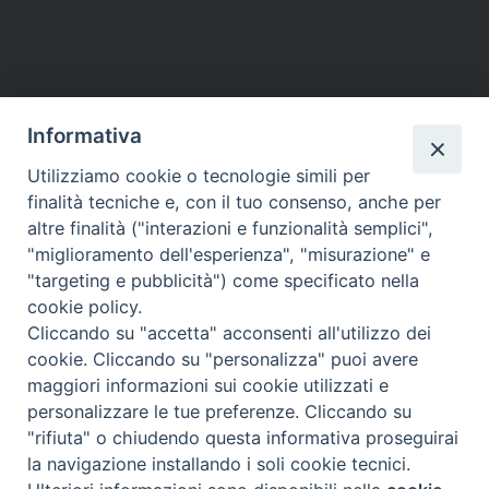
Informativa
Utilizziamo cookie o tecnologie simili per
HOME
VESCOVO
ORARI MESSE
CURIA VESCOVILE
finalità tecniche e, con il tuo consenso, anche per
TUTELA MINORI
UFFICI PASTORALI
PERSONE
VITA CONSACRATA
DOCUMENTI
CONTATTI
altre finalità ("interazioni e funzionalità semplici",
"miglioramento dell'esperienza", "misurazione" e
"targeting e pubblicità") come specificato nella
Copyright © 2018 Diocesi di Foligno /
Curia . Piazza Mons. Faloci 3 - 06034
cookie policy.
FOLIGNO [PG]
Cliccando su "accetta" acconsenti all'utilizzo dei
tel. 0742 350473 fax 0742 349021 email: info@diocesidifoligno.it . pec:
cookie. Cliccando su "personalizza" puoi avere
diocesidifoligno@pec.it
maggiori informazioni sui cookie utilizzati e
personalizzare le tue preferenze. Cliccando su
"rifiuta" o chiudendo questa informativa proseguirai
la navigazione installando i soli cookie tecnici.