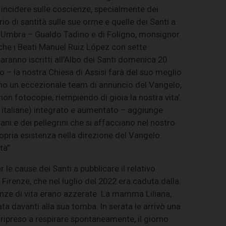
 incidere sulle coscienze, specialmente dei
 di santità sulle sue orme e quelle dei Santi a
cera Umbra – Gualdo Tadino e di Foligno, monsignor
 che i Beati Manuel Ruiz López con sette
anno iscritti all’Albo dei Santi domenica 20
o – la nostra Chiesa di Assisi farà del suo meglio
ono un eccezionale team di annuncio del Vangelo,
on fotocopie, riempiendo di gioia la nostra vita’.
ne italiane) integrato e aumentato – aggiunge
i e dei pellegrini che si affacciano nel nostro
ropria esistenza nella direzione del Vangelo.
tà”.
le cause dei Santi a pubblicare il relativo
Firenze, che nel luglio del 2022 era caduta dalla
ranze di vita erano azzerate. La mamma Liliana,
ata davanti alla sua tomba. In serata le arrivò una
 ripreso a respirare spontaneamente, il giorno