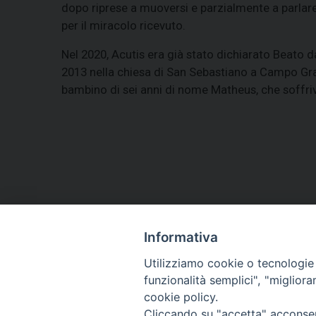
dopo riprese a muoversi e parzialmente a parlare
per il miracolo ricevuto.
Nel 2020, Acutis era già stato dichiarato Beato 
2013 nella chiesa di San Sebastiano a Campo Gran
bambino di sei anni di nome Matheus, che soffri
Informativa
HOME
VESCOVO
ORARI MESSE
CURIA 
Utilizziamo cookie o tecnologie s
CONTATTI
funzionalità semplici", "miglior
cookie policy.
Cliccando su "accetta" acconsent