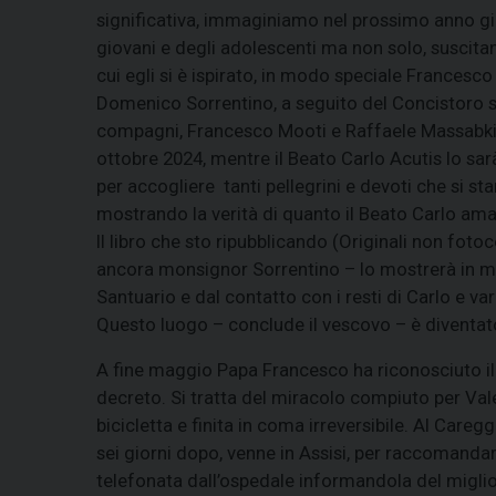
significativa, immaginiamo nel prossimo anno giu
giovani e degli adolescenti ma non solo, suscita
cui egli si è ispirato, in modo speciale Francesc
Domenico Sorrentino, a seguito del Concistoro svo
compagni, Francesco Mooti e Raffaele Massabki, 
ottobre 2024, mentre il Beato Carlo Acutis lo sar
per accogliere tanti pellegrini e devoti che si
mostrando la verità di quanto il Beato Carlo amava
Il libro che sto ripubblicando (Originali non fot
ancora monsignor Sorrentino – lo mostrerà in mon
Santuario e dal contatto con i resti di Carlo e va
Questo luogo – conclude il vescovo – è diventato
A fine maggio Papa Francesco ha riconosciuto il n
decreto. Si tratta del miracolo compiuto per Vale
bicicletta e finita in coma irreversibile. Al Car
sei giorni dopo, venne in Assisi, per raccomandare
telefonata dall’ospedale informandola del miglio