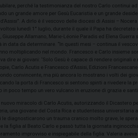
bilare, perché la testimonianza del nostro Carlo continui ad
ndo un grande amore per Gesù Eucaristia e un grande desiderio
o d’Assisi”. A dirlo è il vescovo delle diocesi di Assisi – No
ltosi lunedì 1° luglio, durante il quale il Papa ha decretato
Giuseppe Allamano, Marie-Léonie Paradis ed Elena Guerra sar
à in data da determinare. “In questi mesi – continua il vescov
 stanno moltiplicando nel mondo. Francesco e Carlo insieme s
 dire ai giovani: ‘Solo Gesù è capace di rendere originali e n
ocopie, Carlo Acutis e Francesco d’Assisi, Edizioni Francesca
do convincente, ma più ancora lo mostrano i volti dei giovan
rcando la porta di Francesco si sentono spinti a rivedere la p
 in poco tempo un vero vulcano in eruzione di grazia e santi
uovo miracolo di Carlo Acutis, autorizzando il Dicastero per 
ria, una giovane del Costa Rica e studentessa universitaria a 
eggi le diagnosticarono un trauma cranico molto grave, le spe
 la figlia al Beato Carlo e passò tutta la giornata inginocchi
ramento improvviso e inspiegabile della figlia: Valeria aveva