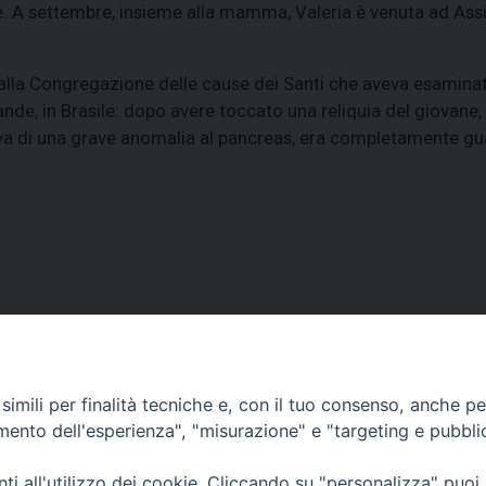
. A settembre, insieme alla mamma, Valeria è venuta ad Assis
dalla Congregazione delle cause dei Santi che aveva esaminat
de, in Brasile: dopo avere toccato una reliquia del giovane
va di una grave anomalia al pancreas, era completamente gua
VESCOVILE
TUTELA MINORI
UFFICI PASTORALI
P
imili per finalità tecniche e, con il tuo consenso, anche per 
amento dell'esperienza", "misurazione" e "targeting e pubbli
i all'utilizzo dei cookie. Cliccando su "personalizza" puoi