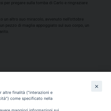
i per pregare sulla tomba di Carlo e ringraziare
o un altro suo miracolo, avvenuto nell’ottobre
, un pezzo di maglia appoggiato sul suo corpo, un
rito.
ERSONE
VITA CONSACRATA
DOCUMENTI
altre finalità ("interazioni e
cità") come specificato nella
 avere maggiori informazioni sui