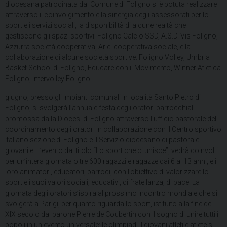
diocesana patrocinata dal Comune di Foligno si è potuta realizzare
attraverso il coinvolgimento e la sinergia degli assessorati per lo
sport e i servizi sociali, la disponibilità di alcune realtà che
gestiscono gli spazi sportivi: Foligno Calcio SSD, A.S.D. Vis Foligno,
Azzurra società cooperativa, Ariel cooperativa sociale, e la
collaborazione di alcune società sportive: Foligno Volley, Umbria
Basket School di Foligno, Educare con il Movimento, Winner Atletica
Foligno, Intervolley Foligno
giugno, presso gli impianti comunali in località Santo Pietro di
Foligno, si svolgerà l’annuale festa degli oratori parrocchiali
promossa dalla Diocesi di Foligno attraverso l’ufficio pastorale del
coordinamento degli oratori in collaborazione con il Centro sportivo
italiano sezione di Foligno e il Servizio diocesano di pastorale
giovanile. L’evento dal titolo “Lo sport che ci unisce”, vedrà coinvolti
per un’intera giornata oltre 600 ragazzi e ragazze dai 6 ai 13 anni, e i
loro animatori, educatori, parroci, con l’obiettivo di valorizzare lo
sport e i suoi valori sociali, educativi, di fratellanza, di pace. La
giornata degli oratori s’ispira al prossimo incontro mondiale che si
svolgerà a Parigi, per quanto riguarda lo sport, istituito alla fine del
XIX secolo dal barone Pierre de Coubertin con il sogno di unire tutti i
popoli in un evento universale: le olimpiadi. I giovani atleti e atlete si