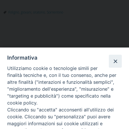
Foligno
,
giovani
,
oratorio
,
Sorrentino
Informativa
Utilizziamo cookie o tecnologie simili per
HOME
VESCOVO
ORARI MESSE
CURIA VESCOVILE
finalità tecniche e, con il tuo consenso, anche per
TUTELA MINORI
UFFICI PASTORALI
PERSONE
VITA CONSACRATA
DOCUMENTI
CONTATTI
altre finalità ("interazioni e funzionalità semplici",
"miglioramento dell'esperienza", "misurazione" e
"targeting e pubblicità") come specificato nella
Copyright © 2018 Diocesi di Foligno /
Curia . Piazza Mons. Faloci 3 - 06034
cookie policy.
FOLIGNO [PG]
Cliccando su "accetta" acconsenti all'utilizzo dei
tel. 0742 350473 fax 0742 349021 email: info@diocesidifoligno.it . pec:
cookie. Cliccando su "personalizza" puoi avere
diocesidifoligno@pec.it
maggiori informazioni sui cookie utilizzati e