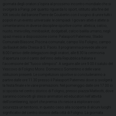
giornata degli oratori s’ispira al prossimo incontro mondiale che si
svolgerà a Parigi, per quanto riguarda lo sport, istituito alla fine del
XIX secolo dal barone Pierre de Coubertin con il sogno di unire tutti i
popoli in un evento universale: le olimpiadi. I giovani atleti e atlete si
cimenteranno in diverse discipline sportive come: atletica, calcio,
nuoto, minivolley, minibasket, dodgeball, calcio balilla umano; negli
spazi messi a disposizione come: Palasport Paternesi, Stadio
Comunale Blasone, Piscina comunale, campo Vis Foligno, campo
da Basket della Chiesa di S. Paolo. Il programma prevede alle ore
8.00 l’arrivo delle delegazioni degli oratori, alle 8.30 la cerimonia
d’apertura con il canto dell’inno della Repubblica Italiana e
l’accensione del “fuoco olimpico”. A seguire alle ore 9.00 il saluto del
Vescovo di Foligno Mons. Domenico Sorrentino e delle varie
istituzioni presenti. Le competizioni sportive si concluderanno a
partire dalle ore 11.30 presso il Palasport Paternesi dove si svolgerà
la festa finale e le varie premiazioni. Nel pomeriggio dalle ore 17.00 ci
si sposta nel centro storico di Foligno, presso piazza Matteotti, dove
saranno coinvolti gli stessi animatori ed educatori nell’attività
dell’orienteering, sport che premia chi riesce a esplorare con
sicurezza un territorio, in questo caso alla scoperta di alcuni luoghi
significativi del centro storico della città di Foligno. La giornata