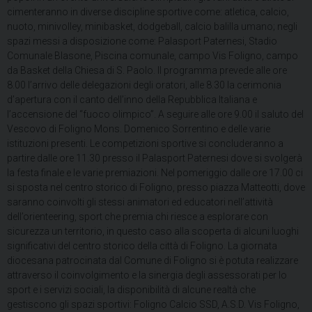
cimenteranno in diverse discipline sportive come: atletica, calcio,
nuoto, minivolley, minibasket, dodgeball, calcio balilla umano; negli
spazi messi a disposizione come: Palasport Paternesi, Stadio
Comunale Blasone, Piscina comunale, campo Vis Foligno, campo
da Basket della Chiesa di S. Paolo. Il programma prevede alle ore
8.00 l’arrivo delle delegazioni degli oratori, alle 8.30 la cerimonia
d’apertura con il canto dell’inno della Repubblica Italiana e
l’accensione del “fuoco olimpico”. A seguire alle ore 9.00 il saluto del
Vescovo di Foligno Mons. Domenico Sorrentino e delle varie
istituzioni presenti. Le competizioni sportive si concluderanno a
partire dalle ore 11.30 presso il Palasport Paternesi dove si svolgerà
la festa finale e le varie premiazioni. Nel pomeriggio dalle ore 17.00 ci
si sposta nel centro storico di Foligno, presso piazza Matteotti, dove
saranno coinvolti gli stessi animatori ed educatori nell’attività
dell’orienteering, sport che premia chi riesce a esplorare con
sicurezza un territorio, in questo caso alla scoperta di alcuni luoghi
significativi del centro storico della città di Foligno. La giornata
diocesana patrocinata dal Comune di Foligno si è potuta realizzare
attraverso il coinvolgimento e la sinergia degli assessorati per lo
sport e i servizi sociali, la disponibilità di alcune realtà che
gestiscono gli spazi sportivi: Foligno Calcio SSD, A.S.D. Vis Foligno,