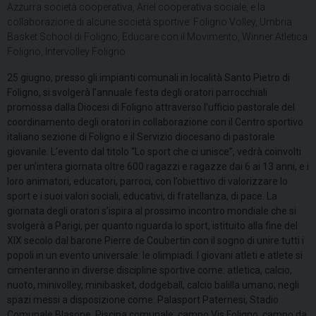
Azzurra società cooperativa, Ariel cooperativa sociale, e la
collaborazione di alcune società sportive: Foligno Volley, Umbria
Basket School di Foligno, Educare con il Movimento, Winner Atletica
Foligno, Intervolley Foligno
25 giugno, presso gli impianti comunali in località Santo Pietro di
Foligno, si svolgerà l’annuale festa degli oratori parrocchiali
promossa dalla Diocesi di Foligno attraverso l’ufficio pastorale del
coordinamento degli oratori in collaborazione con il Centro sportivo
italiano sezione di Foligno e il Servizio diocesano di pastorale
giovanile. L’evento dal titolo “Lo sport che ci unisce”, vedrà coinvolti
per un’intera giornata oltre 600 ragazzi e ragazze dai 6 ai 13 anni, e i
loro animatori, educatori, parroci, con l’obiettivo di valorizzare lo
sport e i suoi valori sociali, educativi, di fratellanza, di pace. La
giornata degli oratori s’ispira al prossimo incontro mondiale che si
svolgerà a Parigi, per quanto riguarda lo sport, istituito alla fine del
XIX secolo dal barone Pierre de Coubertin con il sogno di unire tutti i
popoli in un evento universale: le olimpiadi. I giovani atleti e atlete si
cimenteranno in diverse discipline sportive come: atletica, calcio,
nuoto, minivolley, minibasket, dodgeball, calcio balilla umano; negli
spazi messi a disposizione come: Palasport Paternesi, Stadio
Comunale Blasone, Piscina comunale, campo Vis Foligno, campo da