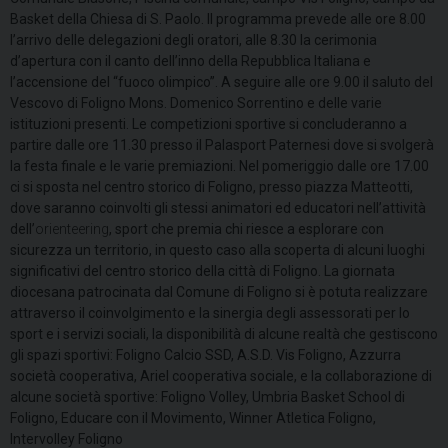
Basket della Chiesa di S. Paolo. Il programma prevede alle ore 8.00
l’arrivo delle delegazioni degli oratori, alle 8.30 la cerimonia
d’apertura con il canto dell’inno della Repubblica Italiana e
l’accensione del “fuoco olimpico”. A seguire alle ore 9.00 il saluto del
Vescovo di Foligno Mons. Domenico Sorrentino e delle varie
istituzioni presenti. Le competizioni sportive si concluderanno a
partire dalle ore 11.30 presso il Palasport Paternesi dove si svolgerà
la festa finale e le varie premiazioni. Nel pomeriggio dalle ore 17.00
ci si sposta nel centro storico di Foligno, presso piazza Matteotti,
dove saranno coinvolti gli stessi animatori ed educatori nell’attività
dell’
orienteering
, sport che premia chi riesce a esplorare con
sicurezza un territorio, in questo caso alla scoperta di alcuni luoghi
significativi del centro storico della città di Foligno. La giornata
diocesana patrocinata dal Comune di Foligno si è potuta realizzare
attraverso il coinvolgimento e la sinergia degli assessorati per lo
sport e i servizi sociali, la disponibilità di alcune realtà che gestiscono
gli spazi sportivi: Foligno Calcio SSD, A.S.D. Vis Foligno, Azzurra
società cooperativa, Ariel cooperativa sociale, e la collaborazione di
alcune società sportive: Foligno Volley, Umbria Basket School di
Foligno, Educare con il Movimento, Winner Atletica Foligno,
Intervolley Foligno