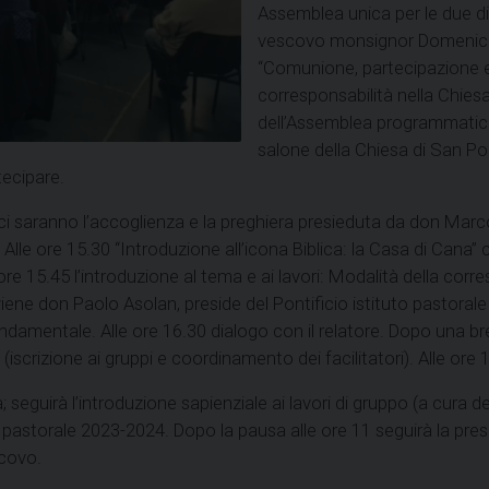
Assemblea unica per le due di
vescovo monsignor Domenico So
“Comunione, partecipazione e 
corresponsabilità nella Chiesa”
dell’Assemblea programmatica 
salone della Chiesa di San Po
tecipare.
saranno l’accoglienza e la preghiera presieduta da don Marco Ar
Alle ore 15.30 “Introduzione all’icona Biblica: la Casa di Cana”
ore 15.45 l’introduzione al tema e ai lavori: Modalità della corr
iene don Paolo Asolan, preside del Pontificio istituto pastoral
damentale. Alle ore 16.30 dialogo con il relatore. Dopo una bre
(iscrizione ai gruppi e coordinamento dei facilitatori). Alle ore 
seguirà l’introduzione sapienziale ai lavori di gruppo (a cura d
no pastorale 2023-2024. Dopo la pausa alle ore 11 seguirà la pres
scovo.