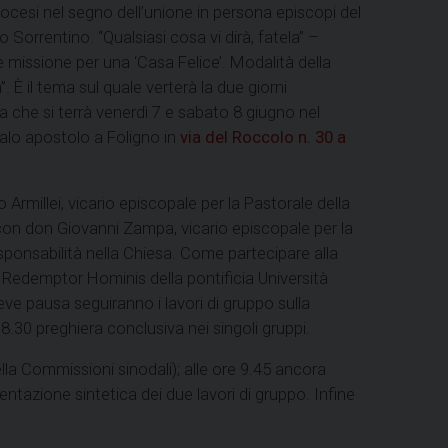
ocesi nel segno dell’unione in persona episcopi del
rrentino. “Qualsiasi cosa vi dirà, fatela” –
missione per una ‘Casa Felice’. Modalità della
. È il tema sul quale verterà la due giorni
che si terrà venerdì 7 e sabato 8 giugno nel
alo apostolo a Foligno in
via del Roccolo n. 30 a
millei, vicario episcopale per la Pastorale della
 con don Giovanni Zampa, vicario episcopale per la
esponsabilità nella Chiesa. Come partecipare alla
e Redemptor Hominis della pontificia Università
ve pausa seguiranno i lavori di gruppo sulla
18.30 preghiera conclusiva nei singoli gruppi.
ella Commissioni sinodali); alle ore 9.45 ancora
entazione sintetica dei due lavori di gruppo. Infine