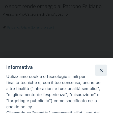
Lo sport rende omaggio al Patrono Feliciano
Presso la Pro-Cattedrale di Sant’Agostino
Feliciano
,
Foligno
,
Sorrentino
,
sport
Informativa
Utilizziamo cookie o tecnologie simili per
HOME
VESCOVO
ORARI MESSE
CURIA VESCOVILE
finalità tecniche e, con il tuo consenso, anche per
TUTELA MINORI
UFFICI PASTORALI
PERSONE
VITA CONSACRATA
DOCUMENTI
CONTATTI
altre finalità ("interazioni e funzionalità semplici",
"miglioramento dell'esperienza", "misurazione" e
"targeting e pubblicità") come specificato nella
Copyright © 2018 Diocesi di Foligno /
Curia . Piazza Mons. Faloci 3 - 06034
cookie policy.
FOLIGNO [PG]
Cliccando su "accetta" acconsenti all'utilizzo dei