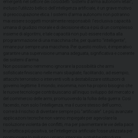
emergenti nel settore dei cosiddetti “sistemi d’arma autonomi letali”,
incluso l’utilizzo bellico dell’intelligenza artificiale, è un grave motivo
di preoccupazione etica. I sistemi d’arma autonomi non potranno
mai essere soggetti moralmente responsabili: l’esclusiva capacità
umana di giudizio morale e di decisione etica è più di un complesso
insieme di algoritmi, e tale capacità non può essere ridotta alla
programmazione di una macchina che, per quanto “intelligente”,
rimane pur sempre una macchina. Per questo motivo, è imperativo
garantire una supervisione umana adeguata, significativa e coerente
dei sistemi d’arma.
Non possiamo nemmeno ignorare la possibilità che armi
sofisticate finiscano nelle mani sbagliate, facilitando, ad esempio,
attacchi terroristici o interventi volti a destabilizzare istituzioni di
governo legittime. Il mondo, insomma, non ha proprio bisogno che
le nuove tecnologie contribuiscano all’iniquo sviluppo del mercato e
del commercio delle armi, promuovendo la follia della guerra. Così
facendo, non solo l’intelligenza, ma il cuore stesso dell’uomo,
correrà il rischio di diventare sempre più “artificiale”. Le più avanzate
applicazioni tecniche non vanno impiegate per agevolare la
risoluzione violenta dei conflitti, ma per pavimentare le vie della pace.
In un’ottica più positiva, se l’intelligenza artificiale fosse utilizzata per
promuovere lo sviluppo umano integrale, potrebbe introdurre