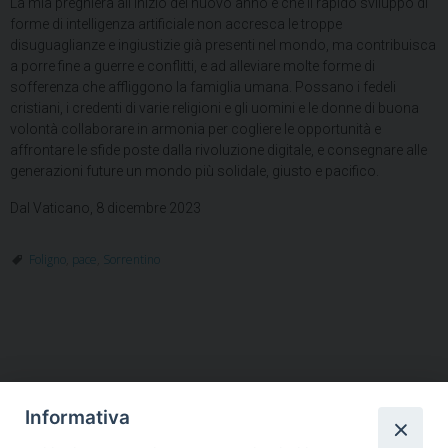
La mia preghiera all’inizio del nuovo anno è che il rapido sviluppo di
forme di intelligenza artificiale non accresca le troppe
disuguaglianze e ingiustizie già presenti nel mondo, ma contribuisca
a porre fine a guerre e conflitti, e ad alleviare molte forme di
sofferenza che affliggono la famiglia umana. Possano i fedeli
cristiani, i credenti di varie religioni e gli uomini e le donne di buona
volontà collaborare in armonia per cogliere le opportunità e
affrontare le sfide poste dalla rivoluzione digitale, e consegnare alle
generazioni future un mondo più solidale, giusto e pacifico.
Dal Vaticano, 8 dicembre 2023
Foligno
,
pace
,
Sorrentino
Informativa