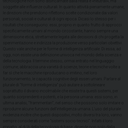
tecnologiche non sono disincarnate dalla realtà e «neutrali», ma
soggette alle influenze culturali. In quanto attività pienamente umane,
le direzioni che prendono riflettono scelte condizionate dai valori
personali, sociali e culturali di ogni epoca. Dicasi lo stesso per i
risultati che conseguono: essi, proprio in quanto frutto di approcci
specificamente umani al mondo circostante, hanno sempre una
dimensione etica, strettamente legata alle decisioni di chi progetta la
sperimentazione e indirizza la produzione verso particolari obiettivi.
Questo vale anche per le forme di intelligenza artificiale. Di essa, ad
oggi, non esiste una definizione univoca nel mondo della scienza e
della tecnologia. Il termine stesso, ormai entrato nel linguaggio
comune, abbraccia una varietà di scienze, teorie e tecniche volte a
far sì che le macchine riproducano o imitino, nel loro
funzionamento, le capacità cognitive degli esseri umani. Parlare al
plurale di “forme di intelligenza” può aiutare a sottolineare
soprattutto il divario incolmabile che esiste tra questi sistemi, per
quanto sorprendenti e potenti, e la persona umana: essi sono, in
ultima analisi, “frammentari”, nel senso che possono solo imitare o
riprodurre alcune funzioni dell’intelligenza umana. L’uso del plurale
evidenzia inoltre che questi dispositivi, molto diversi tra loro, vanno
sempre considerati come “sistemi socio-tecnici”. Infatti il loro
impatto, al di là della tecnologia di base, dipende non solo dalla