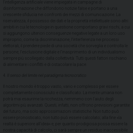
l’intelligenza artificiale viene impiegata in campagne di
disinformazione che diffondono notizie false e portano a una
crescente sfiducia nei confronti dei mezzi di comunicazione. La
riservatezza, il possesso dei dati e la proprietà intellettuale sono altri
ambiti in cui le tecnologie in questione comportano gravi rischi, a cui
si aggiungono ulteriori conseguenze negative legate a un loro uso
improprio, come la discriminazione, l’interferenza nei processi
elettorali, il prendere piede di una società che sorveglia e controlla le
persone, l’esclusione digitale e l’inasprimento di un individualismo
sempre più scollegato dalla collettività. Tutti questi fattori rischiano
di alimentare i conflitti e di ostacolare la pace.
4.
Il senso del limite nel paradigma tecnocratico
Il nostro mondo è troppo vasto, vario e complesso per essere
completamente conosciuto e classificato. La mente umana non
potrà mai esaurirne la ricchezza, nemmeno con l’aiuto degli
algoritmi più avanzati. Questi, infatti, non offrono previsioni garantite
del futuro, ma solo approssimazioni statistiche. Non tutto può
essere pronosticato, non tutto può essere calcolato; alla fine «la
realtà è superiore all’idea» e, per quanto prodigiosa possa essere la
nostra capacità di calcolo, ci sarà sempre un residuo inaccessibile