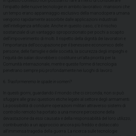
In questo contesto non possiamo fare a meno di considerare
l’impatto delle nuove tecnologie
in ambito lavorativo: mansioni che
un tempo erano appannaggio esclusivo della manodopera umana
vengono rapidamente assorbite dalle applicazioni industriali
dell’intelligenza artificiale. Anche in questo caso, c’è il rischio
sostanziale di un vantaggio sproporzionato per pochi a scapito
dell’impoverimento di molti. Il rispetto della dignità dei lavoratori e
l’importanza dell’occupazione per il benessere economico delle
persone, delle famiglie e delle società, la sicurezza degli impieghi e
l’equità dei salari dovrebbero costituire un’alta priorità per la
Comunità internazionale, mentre queste forme di tecnologia
penetrano sempre più profondamente nei luoghi di lavoro.
6.
Trasformeremo le spade in vomeri?
In questi giorni, guardando il mondo che ci circonda, non si può
sfuggire alle gravi questioni etiche legate al settore degli armamenti.
La possibilità di condurre operazioni militari attraverso sistemi di
controllo remoto ha portato a una minore percezione della
devastazione da essi causata e della responsabilità del loro utilizzo,
contribuendo a un approccio ancora più freddo e distaccato
all’immensa tragedia della guerra. La ricerca sulle tecnologie