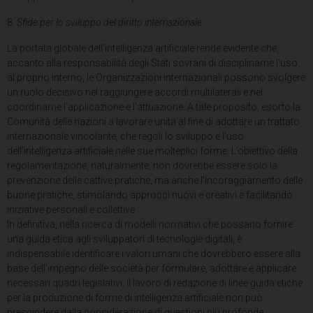
8.
Sfide per lo sviluppo del diritto internazionale
La portata globale dell’intelligenza artificiale rende evidente che,
accanto alla responsabilità degli Stati sovrani di disciplinarne l’uso
al proprio interno, le Organizzazioni internazionali possono svolgere
un ruolo decisivo nel raggiungere accordi multilaterali e nel
coordinarne l’applicazione e l’attuazione. A tale proposito, esorto la
Comunità delle nazioni a lavorare unita al fine di adottare un trattato
internazionale vincolante, che regoli lo sviluppo e l’uso
dell’intelligenza artificiale nelle sue molteplici forme. L’obiettivo della
regolamentazione, naturalmente, non dovrebbe essere solo la
prevenzione delle cattive pratiche, ma anche l’incoraggiamento delle
buone pratiche, stimolando approcci nuovi e creativi e facilitando
iniziative personali e collettive.
In definitiva, nella ricerca di modelli normativi che possano fornire
una guida etica agli sviluppatori di tecnologie digitali, è
indispensabile identificare i valori umani che dovrebbero essere alla
base dell’impegno delle società per formulare, adottare e applicare
necessari quadri legislativi. Il lavoro di redazione di linee guida etiche
per la produzione di forme di intelligenza artificiale non può
prescindere dalla considerazione di questioni più profonde