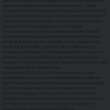
cultura. Moltiplicando le possibilità di comunicazione, le tecnologie
digitali hanno permesso di incontrarsi in modi nuovi. Tuttavia,
rimane la necessità di una riflessione continua sul tipo di relazioni a
cui ci stanno indirizzando. I giovani stanno crescendo in ambienti
culturali pervasi dalla tecnologia e questo non può non mettere in
discussione i metodi di insegnamento e formazione.
L’educazione all’uso di forme di intelligenza artificiale dovrebbe
mirare soprattutto a promuovere il pensiero critico. È necessario
che gli utenti di ogni età, ma soprattutto i giovani, sviluppino una
capacità di discernimento nell’uso di dati e contenuti raccolti
sul
web
o prodotti da sistemi di intelligenza artificiale. Le scuole, le
università e le società scientifiche sono chiamate ad aiutare gli
studenti e i professionisti a fare propri gli aspetti sociali ed etici dello
sviluppo e dell’utilizzo della tecnologia.
La formazione all’uso dei nuovi strumenti di comunicazione
dovrebbe tenere conto non solo della disinformazione, delle
fake
news
, ma anche dell’inquietante recrudescenza di «paure ancestrali
[…] che hanno saputo nascondersi e potenziarsi dietro nuove
tecnologie». Purtroppo, ancora una volta ci troviamo a dover
combattere “la tentazione di fare una cultura dei muri, di alzare muri
per impedire l’incontro con altre culture, con altra gente” e lo
sviluppo di una coesistenza pacifica e fraterna.