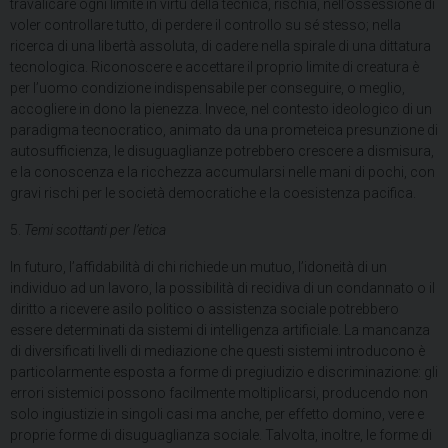
travalicare ogni limite in virtù della tecnica, rischia, nell’ossessione di
voler controllare tutto, di perdere il controllo su sé stesso; nella
ricerca di una libertà assoluta, di cadere nella spirale di una dittatura
tecnologica. Riconoscere e accettare il proprio limite di creatura è
per l’uomo condizione indispensabile per conseguire, o meglio,
accogliere in dono la pienezza. Invece, nel contesto ideologico di un
paradigma tecnocratico, animato da una prometeica presunzione di
autosufficienza, le disuguaglianze potrebbero crescere a dismisura,
e la conoscenza e la ricchezza accumularsi nelle mani di pochi, con
gravi rischi per le società democratiche e la coesistenza pacifica.
5.
Temi scottanti per l’etica
In futuro, l’affidabilità di chi richiede un mutuo, l’idoneità di un
individuo ad un lavoro, la possibilità di recidiva di un condannato o il
diritto a ricevere asilo politico o assistenza sociale potrebbero
essere determinati da sistemi di intelligenza artificiale. La mancanza
di diversificati livelli di mediazione che questi sistemi introducono è
particolarmente esposta a forme di pregiudizio e discriminazione: gli
errori sistemici possono facilmente moltiplicarsi, producendo non
solo ingiustizie in singoli casi ma anche, per effetto domino, vere e
proprie forme di disuguaglianza sociale. Talvolta, inoltre, le forme di