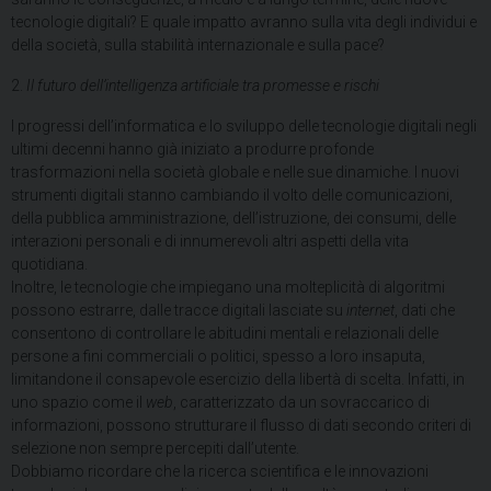
tecnologie digitali? E quale impatto avranno sulla vita degli individui e
della società, sulla stabilità internazionale e sulla pace?
2.
Il futuro dell’intelligenza artificiale tra promesse e rischi
I progressi dell’informatica e lo sviluppo delle tecnologie digitali negli
ultimi decenni hanno già iniziato a produrre profonde
trasformazioni nella società globale e nelle sue dinamiche. I nuovi
strumenti digitali stanno cambiando il volto delle comunicazioni,
della pubblica amministrazione, dell’istruzione, dei consumi, delle
interazioni personali e di innumerevoli altri aspetti della vita
quotidiana.
Inoltre, le tecnologie che impiegano una molteplicità di algoritmi
possono estrarre, dalle tracce digitali lasciate su
internet
, dati che
consentono di controllare le abitudini mentali e relazionali delle
persone a fini commerciali o politici, spesso a loro insaputa,
limitandone il consapevole esercizio della libertà di scelta. Infatti, in
uno spazio come il
web
, caratterizzato da un sovraccarico di
informazioni, possono strutturare il flusso di dati secondo criteri di
selezione non sempre percepiti dall’utente.
Dobbiamo ricordare che la ricerca scientifica e le innovazioni