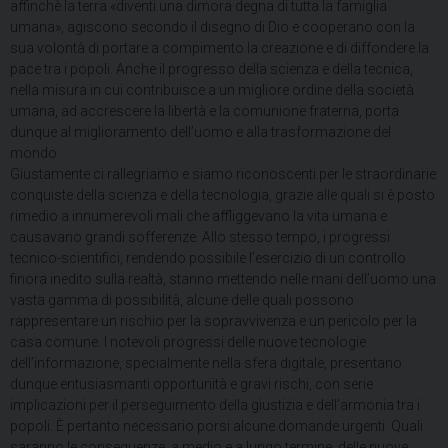
affinchè la terra «diventi una dimora degna di tutta la famiglia
umana», agiscono secondo il disegno di Dio e cooperano con la
sua volontà di portare a compimento la creazione e di diffondere la
pace tra i popoli. Anche il progresso della scienza e della tecnica,
nella misura in cui contribuisce a un migliore ordine della società
umana, ad accrescere la libertà e la comunione fraterna, porta
dunque al miglioramento dell’uomo e
alla trasformazione del
mondo.
Giustamente ci rallegriamo e siamo riconoscenti per le straordinarie
conquiste della scienza e della tecnologia, grazie alle quali si è posto
rimedio a innumerevoli mali che affliggevano la vita umana e
causavano grandi sofferenze. Allo stesso tempo, i progressi
tecnico-scientifici, rendendo possibile l’esercizio di un controllo
finora inedito sulla realtà, stanno mettendo nelle mani dell’uomo una
vasta gamma di possibilità, alcune delle quali possono
rappresentare un rischio per la sopravvivenza e un pericolo per la
casa comune. I notevoli progressi delle nuove tecnologie
dell’informazione, specialmente nella sfera digitale, presentano
dunque entusiasmanti opportunità e gravi rischi, con serie
implicazioni per il perseguimento della giustizia e dell’armonia tra i
popoli. È pertanto necessario porsi alcune domande urgenti. Quali
saranno le conseguenze, a medio e a lungo termine, delle nuove