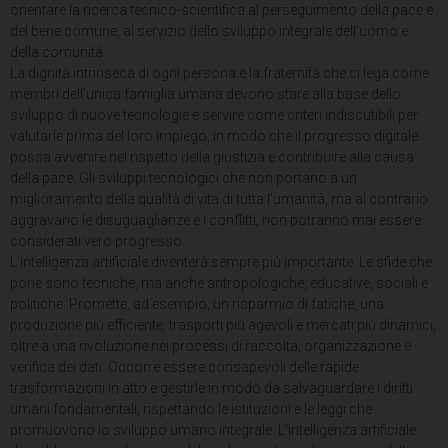
orientare la ricerca tecnico-scientifica al perseguimento della pace e
del bene comune, al servizio dello sviluppo integrale dell’uomo e
della comunità.
La dignità intrinseca di ogni persona e la fraternità che ci lega come
membri dell’unica famiglia umana devono stare alla base dello
sviluppo di nuove tecnologie e servire come criteri indiscutibili per
valutarle prima del loro impiego, in modo che il progresso digitale
possa avvenire nel rispetto della giustizia e contribuire alla causa
della pace. Gli sviluppi tecnologici che non portano a un
miglioramento della qualità di vita di tutta l’umanità, ma al contrario
aggravano le disuguaglianze e i conflitti, non potranno mai essere
considerati vero progresso.
L’intelligenza artificiale diventerà sempre più importante. Le sfide che
pone sono tecniche, ma anche antropologiche, educative, sociali e
politiche. Promette, ad esempio, un risparmio di fatiche, una
produzione più efficiente, trasporti più agevoli e mercati più dinamici,
oltre a una rivoluzione nei processi di raccolta, organizzazione e
verifica dei dati. Occorre essere consapevoli delle rapide
trasformazioni in atto e gestirle in modo da salvaguardare i diritti
umani fondamentali, rispettando le istituzioni e le leggi che
promuovono lo sviluppo umano integrale. L’intelligenza artificiale