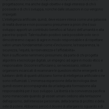
progettazione, ma anche dagli obiettivi e dagli interessi di chi li
possiede e di chi li sviluppa, nonché dalle situazioni in cui vengono
impiegati.
L’intelligenza artificiale, quindi, deve essere intesa come una galassia
di realtà diverse e non possiamo presumere a priori che il suo
sviluppo apporti un contributo benefico al futuro dell’umanità e alla
pace tra i popoli. Tale risultato positivo sarà possibile solo se ci
dimostreremo capaci di agire in modo responsabile e di rispettare
valori umani fondamentali come «l’inclusione, la trasparenza, la
sicurezza, l’equità, la riservatezza e l’affidabilità».
Non è sufficiente nemmeno presumere, da parte di chi progetta
algoritmi e tecnologie digitali, un impegno ad agire in modo etico e
responsabile. Occorre rafforzare o, se necessario, istituire
organismi incaricati di esaminare le questioni etiche emergenti e di
tutelare i diritti di quanti utilizzano forme di intelligenza artificiale o ne
sono influenzati. L’immensa espansione della tecnologia deve
quindi essere accompagnata da un’adeguata formazione alla
responsabilità per il suo sviluppo. La libertà e la convivenza pacifica
sono minacciate quando gli esseri umani cedono alla tentazione
dell’egoismo, dell’interesse personale, della brama di profitto e della
sete di potere. Abbiamo perciò il dovere di allargare lo sguardo e di