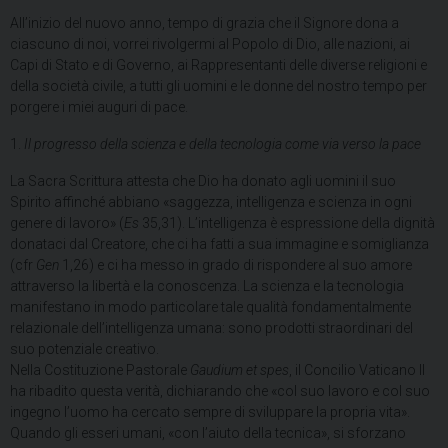
All’inizio del nuovo anno, tempo di grazia che il Signore dona a
ciascuno di noi, vorrei rivolgermi al Popolo di Dio, alle nazioni, ai
Capi di Stato e di Governo, ai Rappresentanti delle diverse religioni e
della società civile, a tutti gli uomini e le donne del nostro tempo per
porgere i miei auguri di pace.
1.
Il progresso della scienza e della tecnologia come via verso la pace
La Sacra Scrittura attesta che Dio ha donato agli uomini il suo
Spirito affinché abbiano «saggezza, intelligenza e scienza in ogni
genere di lavoro» (
Es
35,31). L’intelligenza è espressione della dignità
donataci dal Creatore, che ci ha fatti a sua immagine e somiglianza
(cfr
Gen
1,26) e ci ha messo in grado di rispondere al suo amore
attraverso la libertà e la conoscenza. La scienza e la tecnologia
manifestano in modo particolare tale qualità fondamentalmente
relazionale dell’intelligenza umana: sono prodotti straordinari del
suo potenziale creativo.
Nella Costituzione Pastorale
Gaudium et spes
, il Concilio Vaticano II
ha ribadito questa verità, dichiarando che «col suo lavoro e col suo
ingegno l’uomo ha cercato sempre di sviluppare la propria vita».
Quando gli esseri umani, «con l’aiuto della tecnica», si sforzano