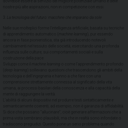
dovrebbe essere al servizio del migliore potenziale umano e delle
nostre più alte aspirazioni, non in competizione con essi.
3.
La tecnologia del futuro: macchine che imparano da sole
Nelle sue molteplici forme l’intelligenza artificiale, basata su tecniche
di apprendimento automatico (
machine learning
), pur essendo
ancora in fase pionieristica, sta già introducendo notevoli
cambiamenti nel tessuto delle società, esercitando una profonda
influenza sulle culture, sui comportamenti sociali e sulla
costruzione della pace.
Sviluppi come il
machine learning
o come l’apprendimento profondo
(
deep learning
) sollevano questioni che trascendono gli ambiti della
tecnologia e dell’ingegneria e hanno a che fare con una
comprensione strettamente connessa al significato della vita
umana, ai processi basilari della conoscenza e alla capacità della
mente di raggiungere la verità.
L’abilità di alcuni dispositivi nel produrre testi sintatticamente e
semanticamente coerenti, ad esempio, non è garanzia di affidabilità.
Si dice che possano “allucinare”, cioè generare affermazioni che a
prima vista sembrano plausibili, ma che in realtà sono infondate o
tradiscono pregiudizi. Questo pone un serio problema quando