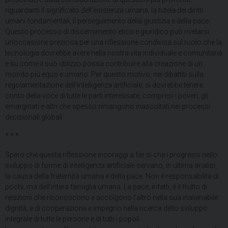
riguardanti il significato dell’esistenza umana, la tutela dei diritti
umani fondamentali, il perseguimento della giustizia e della pace.
Questo processo di discernimento etico e giuridico può rivelarsi
un’occasione preziosa per una riflessione condivisa sul ruolo che la
tecnologia dovrebbe avere nella nostra vita individuale e comunitaria
e su come il suo utilizzo possa contribuire alla creazione di un
mondo più equo e umano. Per questo motivo, nei dibattiti sulla
regolamentazione dell’intelligenza artificiale, si dovrebbe tenere
conto della voce di tutte le parti interessate, compresi i poveri, gli
emarginati e altri che spesso rimangono inascoltati nei processi
decisionali globali.
* * *
Spero che questa riflessione incoraggi a far sì che i progressi nello
sviluppo di forme di intelligenza artificiale servano, in ultima analisi,
la causa della fraternità umana e della pace. Non è responsabilità di
pochi, ma dell’intera famiglia umana. La pace, infatti, è il frutto di
relazioni che riconoscono e accolgono l’altro nella sua inalienabile
dignità, e di cooperazione e impegno nella ricerca dello sviluppo
integrale di tutte le persone e di tutti i popoli.