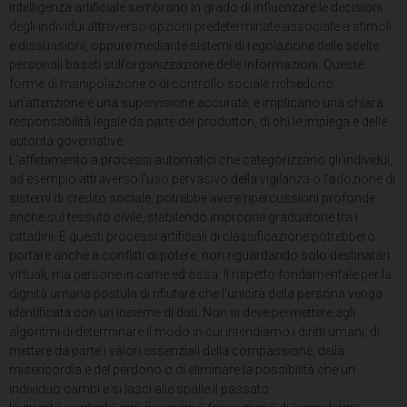
intelligenza artificiale sembrano in grado di influenzare le decisioni
degli individui attraverso opzioni predeterminate associate a stimoli
e dissuasioni, oppure mediante sistemi di regolazione delle scelte
personali basati sull’organizzazione delle informazioni. Queste
forme di manipolazione o di controllo sociale richiedono
un’attenzione e una supervisione accurate, e implicano una chiara
responsabilità legale da parte dei produttori, di chi le impiega e delle
autorità governative.
L’affidamento a processi automatici che categorizzano gli individui,
ad esempio attraverso l’uso pervasivo della vigilanza o l’adozione di
sistemi di credito sociale, potrebbe avere ripercussioni profonde
anche sul tessuto civile, stabilendo improprie graduatorie tra i
cittadini. E questi processi artificiali di classificazione potrebbero
portare anche a conflitti di potere, non riguardando solo destinatari
virtuali, ma persone in carne ed ossa. Il rispetto fondamentale per la
dignità umana postula di rifiutare che l’unicità della persona venga
identificata con un insieme di dati. Non si deve permettere agli
algoritmi di determinare il modo in cui intendiamo i diritti umani, di
mettere da parte i valori essenziali della compassione, della
misericordia e del perdono o di eliminare la possibilità che un
individuo cambi e si lasci alle spalle il passato.