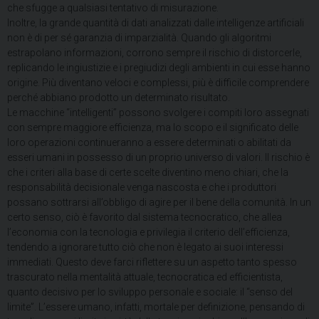
che sfugge a qualsiasi tentativo di misurazione.
Inoltre, la grande quantità di dati analizzati dalle intelligenze artificiali
non è di per sé garanzia di imparzialità. Quando gli algoritmi
estrapolano informazioni, corrono sempre il rischio di distorcerle,
replicando le ingiustizie e i pregiudizi degli ambienti in cui esse hanno
origine. Più diventano veloci e complessi, più è difficile comprendere
perché abbiano prodotto un determinato risultato.
Le macchine “intelligenti” possono svolgere i compiti loro assegnati
con sempre maggiore efficienza, ma lo scopo e il significato delle
loro operazioni continueranno a essere determinati o abilitati da
esseri umani in possesso di un proprio universo di valori. Il rischio è
che i criteri alla base di certe scelte diventino meno chiari, che la
responsabilità decisionale venga nascosta e che i produttori
possano sottrarsi all’obbligo di agire per il bene della comunità. In un
certo senso, ciò è favorito dal sistema tecnocratico, che allea
l’economia con la tecnologia e privilegia il criterio dell’efficienza,
tendendo a ignorare tutto ciò che non è legato ai suoi interessi
immediati. Questo deve farci riflettere su un aspetto tanto spesso
trascurato nella mentalità attuale, tecnocratica ed efficientista,
quanto decisivo per lo sviluppo personale e sociale: il “senso del
limite”. L’essere umano, infatti, mortale per definizione, pensando di