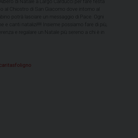
Albero di Natale a Largo Carducci per fare festa
ino al Chiostro di San Giacomo dove intorno al
bino potrà lasciare un messaggio di Pace. Ogni
 e canti natalizi!!!!! Insieme possiamo fare di più,
renza e regalare un Natale più sereno a chi è in
caritasfoligno