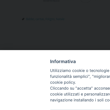
Babbo
,
caritas
,
Foligno
,
Natale
Informativa
HOME
VESCOVO
ORARI MESSE
CURIA 
Utilizziamo cookie o tecnologie s
CONTATTI
funzionalità semplici", "miglior
cookie policy.
Cliccando su "accetta" acconsent
Copyright
cookie utilizzati e personalizza
tel. 0742 3
navigazione installando i soli co