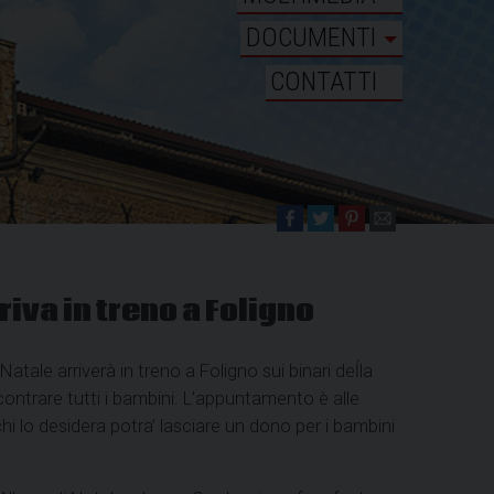
DOCUMENTI
CONTATTI
iva in treno a Foligno
ale arriverà in treno a Foligno sui binari deĺla
ncontrare tutti i bambini. L’appuntamento è alle
hi lo desidera potra’ lasciare un dono per i bambini