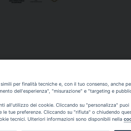
VESCOVILE
TUTELA MINORI
UFFICI PASTORALI
P
imili per finalità tecniche e, con il tuo consenso, anche per 
amento dell'esperienza", "misurazione" e "targeting e pubbli
i all'utilizzo dei cookie. Cliccando su "personalizza" puoi
 © 2018 Diocesi di Foligno /
Curia . Piazza Mons. Faloci 3 - 06034 FOL
re le tue preferenze. Cliccando su "rifiuta" o chiudendo que
50473 fax 0742 349021 email: info@diocesidifoligno.it . pec: diocesidifo
okie tecnici. Ulteriori informazioni sono disponibili nella
coo