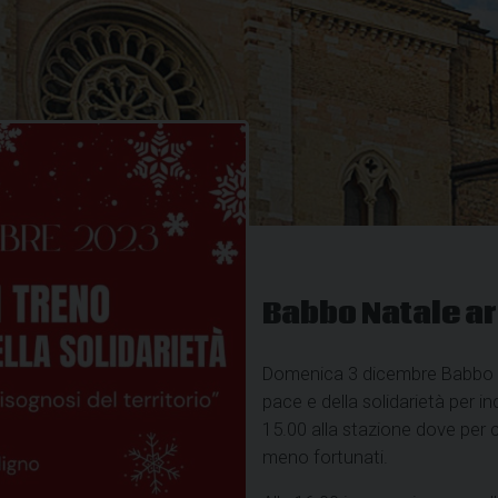
Babbo Natale arr
Domenica 3 dicembre Babbo Nat
pace e della solidarietà per i
15.00 alla stazione dove per c
meno fortunati.