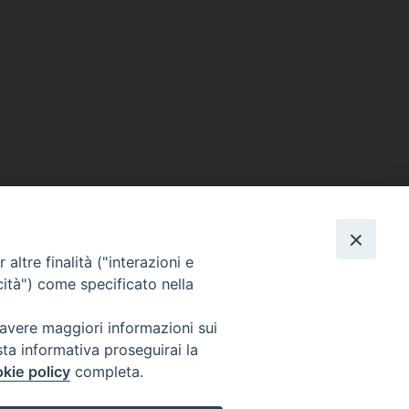
ERSONE
VITA CONSACRATA
DOCUMENTI
altre finalità ("interazioni e
cità") come specificato nella
 avere maggiori informazioni sui
IGNO [PG]
sta informativa proseguirai la
ligno@pec.it
kie policy
completa.