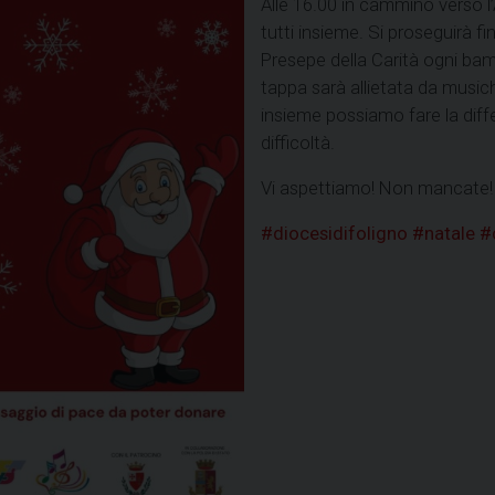
Alle 16.00 in cammino verso l’
tutti insieme. Si proseguirà f
Presepe della Carità ogni bam
tappa sarà allietata da musiche
insieme possiamo fare la diffe
difficoltà.
Vi aspettiamo! Non mancate!
#diocesidifoligno
#natale
#