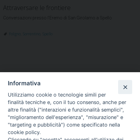
Attraversare le frontiere
Conversazioni presso l’Eremo di San Girolamo a Spello
Foligno
,
Sorrentino
,
Spello
Informativa
Utilizziamo cookie o tecnologie simili per
HOME
VESCOVO
ORARI MESSE
CURIA VESCOVILE
finalità tecniche e, con il tuo consenso, anche per
TUTELA MINORI
UFFICI PASTORALI
PERSONE
VITA CONSACRATA
DOCUMENTI
CONTATTI
altre finalità ("interazioni e funzionalità semplici",
"miglioramento dell'esperienza", "misurazione" e
"targeting e pubblicità") come specificato nella
Copyright © 2018 Diocesi di Foligno /
Curia . Piazza Mons. Faloci 3 - 06034
cookie policy.
FOLIGNO [PG]
Cliccando su "accetta" acconsenti all'utilizzo dei