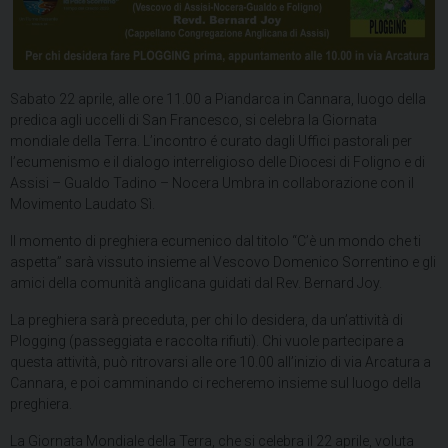
Sabato 22 aprile, alle ore 11.00 a Piandarca in Cannara, luogo della
predica agli uccelli di San Francesco, si celebra la Giornata
mondiale della Terra. L’incontro é curato dagli Uffici pastorali per
l’ecumenismo e il dialogo interreligioso delle Diocesi di Foligno e di
Assisi – Gualdo Tadino – Nocera Umbra in collaborazione con il
Movimento Laudato Sì.
Il momento di preghiera ecumenico dal titolo “C’è un mondo che ti
aspetta” sarà vissuto insieme al Vescovo Domenico Sorrentino e gli
amici della comunità anglicana guidati dal Rev. Bernard Joy.
La preghiera sarà preceduta, per chi lo desidera, da un’attività di
Plogging (passeggiata e raccolta rifiuti). Chi vuole partecipare a
questa attività, può ritrovarsi alle ore 10.00 all’inizio di via Arcatura a
Cannara, e poi camminando ci recheremo insieme sul luogo della
preghiera.
La Giornata Mondiale della Terra, che si celebra il 22 aprile, voluta