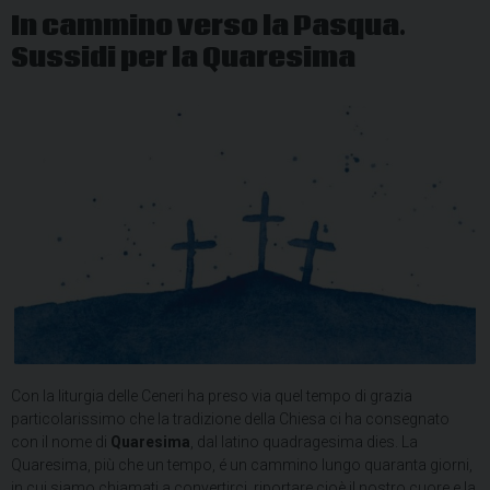
In cammino verso la Pasqua.
Sussidi per la Quaresima
Con la liturgia delle Ceneri ha preso
via quel tempo di grazia
particolarissimo che la tradizione della Chiesa ci ha consegnato
con il nome di
Q
uaresima
,
dal latino
quadragesima dies. La
Quaresima, più che un tempo, é un cammino lungo quaranta giorni,
in cui siamo chiamati a convertirci, riportare cioè il nostro cuore e la