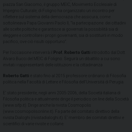
piazza San Giacomo, il gruppo MEIC, Movimento Ecclesiale di
Impegno Culturale, di Foligno ha organizzato un incontro per
riflettere sul sistema della democrazia che assicura, come
sottolineava Papa Giovanni Paolo II, “la partecipazione dei cittadini
alle scelte politiche e garantisce ai governati la possibilità sia di
eleggere e controllare i propri governanti, sia di sostituirli in modo
pacifico, ove ciò risulti opportuno”.
Per l’occasione interverrà il
Prof. Roberto Gatti
introdotto dal Dott.
Alvaro Bucci
del
MEIC di Foligno. Seguirà un dibattito a cui sono
invitati i rappresentanti delle istituzioni e la cittadinanza
Roberto Gatti
è stato fino al 2015 professore ordinario di Filosofia
politica nella Facoltà di Lettere e Filosofia dell’Università di Perugia.
E’ stato presidente, negli anni 2005-2006, della Società italiana di
Filosofia politica e attualmente dirige il periodico on line della Società
(www.sifp.it). Dirige anche la rivista Cosmopolis
(www.cosmopolisonline.it). Fa parte del comitato direttivo della
rivista Dialoghi (rivistadialoghi.it). E’ membro dei comitati direttivi e
scientifici di varie riviste e collane.