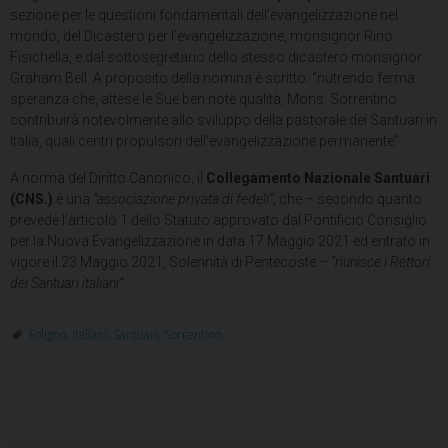
sezione per le questioni fondamentali dell’evangelizzazione nel
mondo, del Dicastero per l’evangelizzazione, monsignor Rino
Fisichella, e dal sottosegretario dello stesso dicastero monsignor
Graham Bell. A proposito della nomina è scritto: “nutrendo ferma
speranza che, attese le Sue ben note qualità, Mons. Sorrentino
contribuirà notevolmente allo sviluppo della pastorale dei Santuari in
Italia, quali centri propulsori dell’evangelizzazione permanente”.
A norma del Diritto Canonico, il
Collegamento Nazionale Santuari
(CNS.)
è una
“associazione privata di fedeli”
, che – secondo quanto
prevede l’articolo 1 dello Statuto approvato dal Pontificio Consiglio
per la Nuova Evangelizzazione in data 17 Maggio 2021 ed entrato in
vigore il 23 Maggio 2021, Solennità di Pentecoste –
“riunisce i Rettori
dei Santuari italiani”
.
Foligno
,
italiani
,
Santuari
,
Sorrentino