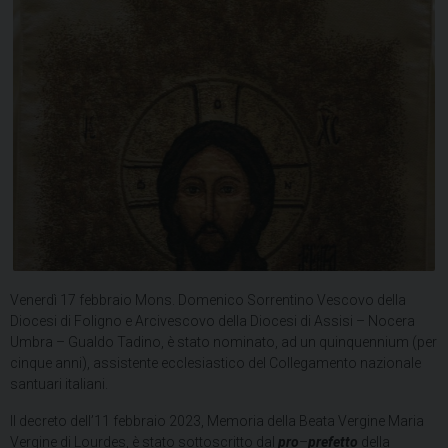
Venerdì 17 febbraio Mons. Domenico Sorrentino Vescovo della
Diocesi di Foligno e Arcivescovo della Diocesi di Assisi – Nocera
Umbra – Gualdo Tadino, è stato nominato, ad un quinquennium (per
cinque anni), assistente ecclesiastico del Collegamento nazionale
santuari italiani.
Il decreto dell’11 febbraio 2023, Memoria della Beata Vergine Maria
Vergine di Lourdes, è stato sottoscritto dal
pro
–
prefetto
della