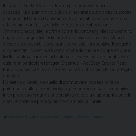
Il Progetto ArteMIA vuole offrire un percorso di scoperta e
accessibilità al patrimonio culturale incentrato sulle opere custodite
all’interno del Museo Diocesano di Foligno, attraverso laboratori di
arteterapia (con l’utilizzo della fotografia e rielaborazione
/immersione digitale), e offrire come risultato tangibile (co-costruito
dagli stessi soggetti beneficiari) strumenti che rendano il Museo
stesso più accessibile a persone con disabilità cognitive. Il progetto
si pone infatti in continuità con pratiche di ricerca e cooperazione a
livello locale ed europeo nel solco dell’accessibilità dei luoghi della
cultura, in particolare i progetti Erasmus + AccEasy-Easy to Read,
Easy to Access e AIDA- Alzheimer patients Interaction through Digital
and Arts.
L’obiettivo di ArteMIA è quello di promuovere l’accessibilità del
patrimonio culturale e coinvolgere persone con disabilità cognitive
in un processo di narrazione creativa volto alla ri-appropriazione di
spazi, emozioni e protagonismo in ambito culturale.
accessibilità
,
ArteMia
,
capitolare
,
Foligno
,
inclusione
,
museo