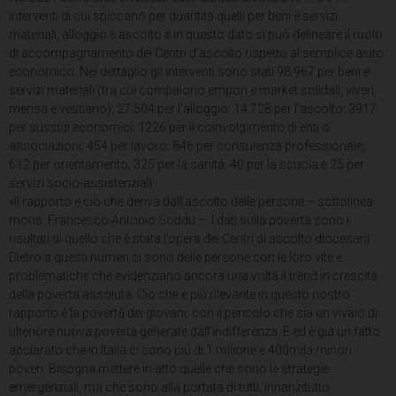
interventi di cui spiccano per quantità quelli per beni e servizi
materiali, alloggio e ascolto e in questo dato si può delineare il ruolo
di accompagnamento dei Centri d’ascolto rispetto al semplice aiuto
economico. Nel dettaglio gli interventi sono stati 98.967 per beni e
servizi materiali (tra cui compaiono empori e market solidali, viveri,
mensa e vestiario); 27.504 per l’alloggio; 14.728 per l’ascolto; 3917
per sussidi economici; 1226 per il coinvolgimento di enti o
associazioni; 454 per lavoro; 846 per consulenza professionale;
612 per orientamento; 325 per la sanità; 40 per la scuola e 25 per
servizi socio-assistenziali
«Il rapporto e ciò che deriva dall’ascolto delle persone – sottolinea
mons. Francesco Antonio Soddu –. I dati sulla povertà sono i
risultati di quello che è stata l’opera dei Centri di ascolto diocesani.
Dietro a questi numeri ci sono delle persone con le loro vite e
problematiche che evidenziano ancora una volta il trend in crescita
della povertà assoluta. Ciò che è più rilevante in questo nostro
rapporto è la povertà dei giovani, con il pericolo che sia un vivaio di
ulteriore nuova povertà generate dall’indifferenza. E ed è già un fatto
acclarato che in Italia ci sono più di 1 milione e 400mila minori
poveri. Bisogna mettere in atto quelle che sono le strategie
emergenziali, ma che sono alla portata di tutti, innanzitutto