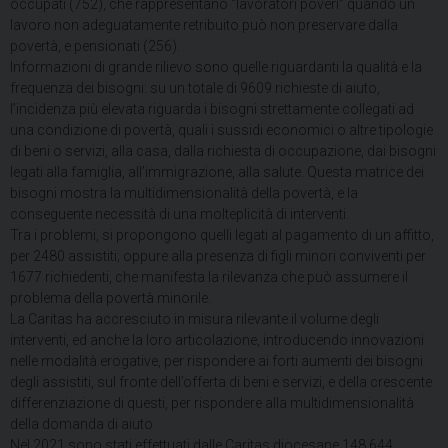
occupati (752), che rappresentano “lavoratori poveri” quando un
lavoro non adeguatamente retribuito può non preservare dalla
povertà, e pensionati (256).
Informazioni di grande rilievo sono quelle riguardanti la qualità e la
frequenza dei bisogni: su un totale di 9609 richieste di aiuto,
l’incidenza più elevata riguarda i bisogni strettamente collegati ad
una condizione di povertà, quali i sussidi economici o altre tipologie
di beni o servizi, alla casa, dalla richiesta di occupazione, dai bisogni
legati alla famiglia, all’immigrazione, alla salute. Questa matrice dei
bisogni mostra la multidimensionalità della povertà, e la
conseguente necessità di una molteplicità di interventi.
Tra i problemi, si propongono quelli legati al pagamento di un affitto,
per 2480 assistiti; oppure alla presenza di figli minori conviventi per
1677 richiedenti, che manifesta la rilevanza che può assumere il
problema della povertà minorile.
La Caritas ha accresciuto in misura rilevante il volume degli
interventi, ed anche la loro articolazione, introducendo innovazioni
nelle modalità erogative, per rispondere ai forti aumenti dei bisogni
degli assistiti, sul fronte dell’offerta di beni e servizi, e della crescente
differenziazione di questi, per rispondere alla multidimensionalità
della domanda di aiuto
Nel 2021 sono stati effettuati dalle Caritas diocesane 148.644