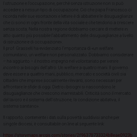
l’istruzione e l’occupazione, perchè senza istruzione non si può
accedere a nessun tipo di occupazione. Ciò che papa Francesco ci
ricorda nelle sue esortazioni e lettere è di abbattere le disuguaglianze
che ci sono in ogni fronte della vita sociale e che tendono a crescere
senza sosta. Nella nostra regione dobbiamo cercare di mettere in
atto quanto più possibile l’abbattimento delle disuguaglianze a livello
di istruzione e di occupazione».
Il prof. Grasselli ha evidenziato l’importanza di «un welfare
comunitario, un welfare non personalizzato. Dobbiamo considerare
– ha aggiunto – il nostro impegno nel volontariato per venire
incontro ai bisogni dell’altro. Un welfare a quattro mani. Il governo
deve essere a quattro mani, pubblico, mercato e società civili sia
cittadini che imprese socialmente rilevanti, sono necessari per
affrontare le sfide di oggi. Dietro i bisogni si nascondono le
disuguaglianze che crescono inarrestabili. Criticità sono il mercato
del lavoro e il sistema dell’istruzione, la condizione abitativa, il
sistema sanitario».
Il rapporto, contenente i dati sulla povertà suddivisi anche per
singole diocesi, è consultabile on line al seguente link:
https://storymaps.arcgis.com/stories/2f96370733324b8eae0923b