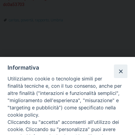
dc0a53703
caritas
,
povertà
,
rapporto
,
Umbria
Informativa
Utilizziamo cookie o tecnologie simili per
HOME
VESCOVO
ORARI MESSE
CURIA VESCOVILE
finalità tecniche e, con il tuo consenso, anche per
TUTELA MINORI
UFFICI PASTORALI
PERSONE
VITA CONSACRATA
DOCUMENTI
CONTATTI
altre finalità ("interazioni e funzionalità semplici",
"miglioramento dell'esperienza", "misurazione" e
"targeting e pubblicità") come specificato nella
Copyright © 2018 Diocesi di Foligno /
Curia . Piazza Mons. Faloci 3 - 06034
cookie policy.
FOLIGNO [PG]
Cliccando su "accetta" acconsenti all'utilizzo dei
tel. 0742 350473 fax 0742 349021 email: info@diocesidifoligno.it . pec:
cookie. Cliccando su "personalizza" puoi avere
diocesidifoligno@pec.it