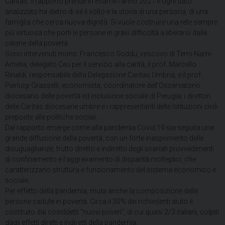
Caritas. Il rapporto prende in esame l’anno 2021 e ogni dato
analizzato ha dietro di sé il volto e la storia di una persona, di una
famiglia che cerca nuova dignità. Si vuole costruire una rete sempre
più virtuosa che porti le persone in gravi difficoltà a liberarsi dalle
catene della povertà.
Sono intervenuti mons. Francesco Soddu, vescovo di Terni-Narni-
Amelia, delegato Ceu per il servizio alla carità, il prof. Marcello
Rinaldi, responsabile della Delegazione Caritas Umbria, e il prof.
Pierluigi Grasselli, economista, coordinatore dell’Osservatorio
diocesano delle povertà ed inclusione sociale di Perugia, i direttori
delle Caritas diocesane umbre e i rappresentanti delle Istituzioni civili
preposte alle politiche sociali.
Dal rapporto emerge come alla pandemia Covid 19 sia seguita una
grande diffusione della povertà, con un forte inasprimento delle
disuguaglianze, frutto diretto e indiretto degli svariati provvedimenti
di confinamento e l’aggravamento di disparità molteplici, che
caratterizzano struttura e funzionamento del sistema economico e
sociale.
Per effetto della pandemia, muta anche la composizione delle
persone cadute in povertà. Circa il 30% dei richiedenti aiuto è
costituito dai cosiddetti “nuovi poveri”, di cui quasi 2/3 italiani, colpiti
dagli effetti diretti e indiretti della pandemia.