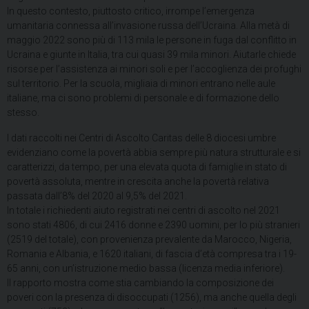
In questo contesto, piuttosto critico, irrompe l’emergenza
umanitaria connessa all’invasione russa dell’Ucraina. Alla metà di
maggio 2022 sono più di 113 mila le persone in fuga dal conflitto in
Ucraina e giunte in Italia, tra cui quasi 39 mila minori. Aiutarle chiede
risorse per l’assistenza ai minori soli e per l’accoglienza dei profughi
sul territorio. Per la scuola, migliaia di minori entrano nelle aule
italiane, ma ci sono problemi di personale e di formazione dello
stesso.
I dati raccolti nei Centri di Ascolto Caritas delle 8 diocesi umbre
evidenziano come la povertà abbia sempre più natura strutturale e si
caratterizzi, da tempo, per una elevata quota di famiglie in stato di
povertà assoluta, mentre in crescita anche la povertà relativa
passata dall’8% del 2020 al 9,5% del 2021.
In totale i richiedenti aiuto registrati nei centri di ascolto nel 2021
sono stati 4806, di cui 2416 donne e 2390 uomini, per lo più stranieri
(2519 del totale), con provenienza prevalente da Marocco, Nigeria,
Romania e Albania, e 1620 italiani, di fascia d’età compresa tra i 19-
65 anni, con un’istruzione medio bassa (licenza media inferiore).
Il rapporto mostra come stia cambiando la composizione dei
poveri con la presenza di disoccupati (1256), ma anche quella degli