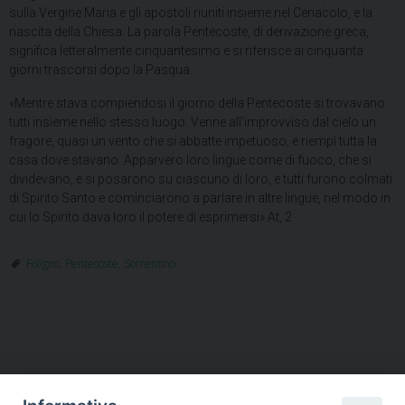
sulla Vergine Maria e gli apostoli riuniti insieme nel Cenacolo, e la
nascita della Chiesa. La parola Pentecoste, di derivazione greca,
significa letteralmente cinquantesimo e si riferisce ai cinquanta
giorni trascorsi dopo la Pasqua.
«Mentre stava compiendosi il giorno della Pentecoste si trovavano
tutti insieme nello stesso luogo. Venne all’improvviso dal cielo un
fragore, quasi un vento che si abbatte impetuoso, e riempì tutta la
casa dove stavano. Apparvero loro lingue come di fuoco, che si
dividevano, e si posarono su ciascuno di loro, e tutti furono colmati
di Spirito Santo e cominciarono a parlare in altre lingue, nel modo in
cui lo Spirito dava loro il potere di esprimersi» At, 2
Foligno
,
Pentecoste
,
Sorrentino