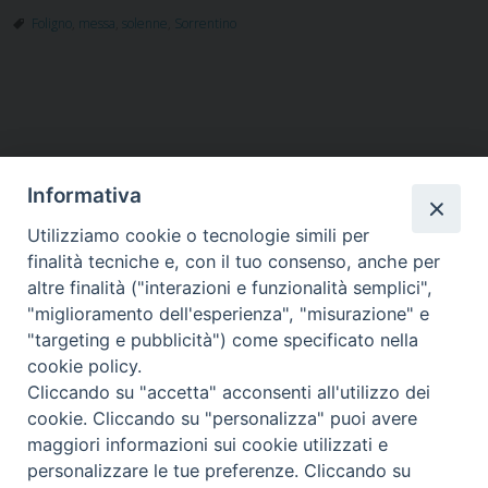
Foligno
,
messa
,
solenne
,
Sorrentino
Informativa
Utilizziamo cookie o tecnologie simili per
HOME
VESCOVO
ORARI MESSE
CURIA VESCOVILE
finalità tecniche e, con il tuo consenso, anche per
TUTELA MINORI
UFFICI PASTORALI
PERSONE
VITA CONSACRATA
DOCUMENTI
CONTATTI
altre finalità ("interazioni e funzionalità semplici",
"miglioramento dell'esperienza", "misurazione" e
"targeting e pubblicità") come specificato nella
Copyright © 2018 Diocesi di Foligno /
Curia . Piazza Mons. Faloci 3 - 06034
cookie policy.
FOLIGNO [PG]
Cliccando su "accetta" acconsenti all'utilizzo dei
tel. 0742 350473 fax 0742 349021 email: info@diocesidifoligno.it . pec:
cookie. Cliccando su "personalizza" puoi avere
diocesidifoligno@pec.it
maggiori informazioni sui cookie utilizzati e
personalizzare le tue preferenze. Cliccando su