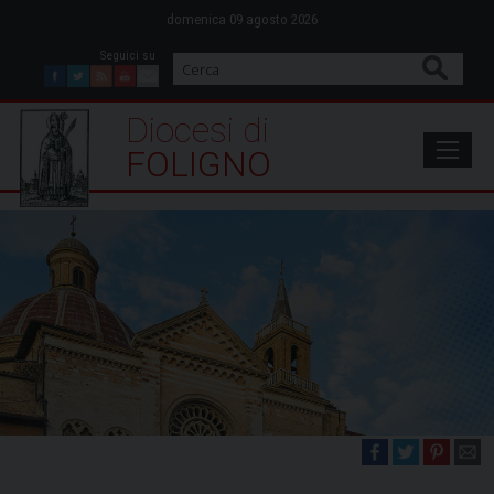
Skip
domenica 09 agosto 2026
to
content
Cerca
Facebook
Twitter
Feed
Youtube
Mail
Diocesi di Foligno
FOLIGNO