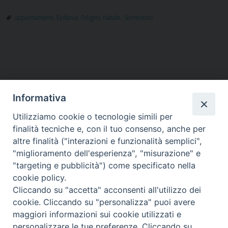
appuntamenti
,
Epifania
,
Foligno
,
Natale
,
Sorrentino
Informativa
Utilizziamo cookie o tecnologie simili per
HOME
VESCOVO
ORARI MESSE
CURIA VESCOVILE
finalità tecniche e, con il tuo consenso, anche per
TUTELA MINORI
UFFICI PASTORALI
PERSONE
VITA CONSACRATA
DOCUMENTI
CONTATTI
altre finalità ("interazioni e funzionalità semplici",
"miglioramento dell'esperienza", "misurazione" e
"targeting e pubblicità") come specificato nella
Copyright © 2018 Diocesi di Foligno /
Curia . Piazza Mons. Faloci 3 - 06034
cookie policy.
FOLIGNO [PG]
Cliccando su "accetta" acconsenti all'utilizzo dei
tel. 0742 350473 fax 0742 349021 email: info@diocesidifoligno.it . pec:
cookie. Cliccando su "personalizza" puoi avere
diocesidifoligno@pec.it
maggiori informazioni sui cookie utilizzati e
personalizzare le tue preferenze. Cliccando su