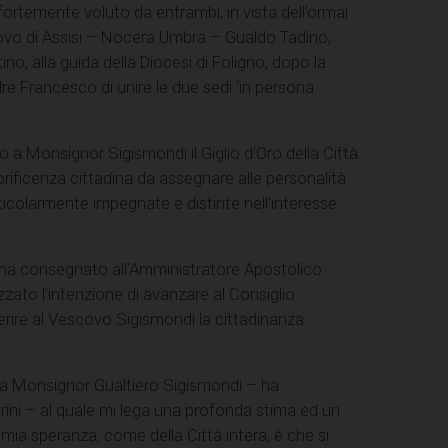
fortemente voluto da entrambi, in vista dell’ormai
vo di Assisi – Nocera Umbra – Gualdo Tadino,
, alla guida della Diocesi di Foligno, dopo la
re Francesco di unire le due sedi ‘in persona
 a Monsignor Sigismondi il Giglio d’Oro della Città
rificenza cittadina da assegnare alle personalità
rticolarmente impegnate e distinte nell’interesse
he ha consegnato all’Amministratore Apostolico
zato l’intenzione di avanzare al Consiglio
erire al Vescovo Sigismondi la cittadinanza
.
a Monsignor Gualtiero Sigismondi – ha
rini – al quale mi lega una profonda stima ed un
mia speranza, come della Città intera, è che si