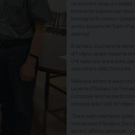
Un incontro lungo e cordiale, 
imminente ingresso del Vesco
Monsignor Domenico Sorrentino
scelta da parte del Santo Pad
episcopi’.
Il Sindaco Zuccarini ha donato
di Foligno, quale massima ono
che nella loro vita si sono pa
della Città e della Comunità.
Nella sua lettera di saluti c
uscente il Sindaco ha formaliz
Comunale la richiesta di conf
onoraria della Città di Foligno
“Sono particolarmente grato 
sottolineato il Sindaco Zucca
sincero affetto personale. La 