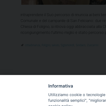
intraprendere il Suo percorso di rinuncia ai beni ter
Comunale e del campanile di San Feliciano: due re
Chiesa di Foligno, si ritrova oggi abbracciata alla
ricongiungimento l’ultimo miglio è stato percorso 
cittadinanza
,
Foligno
,
saluto
,
Sigismondi
,
Sindaco
,
Zuccarini
Informativa
HOME
VESCOVO
ORARI MESSE
CURIA 
Utilizziamo cookie o tecnologie s
CONTATTI
funzionalità semplici", "miglior