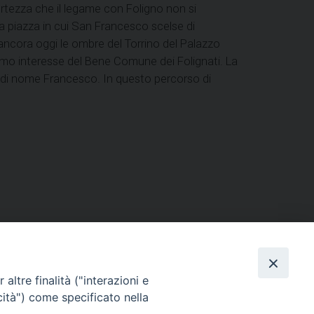
 certezza che il legame con Foligno non si
a piazza in cui San Francesco scelse di
no ancora oggi le ombre del Torrino del Palazzo
remo interesse del Bene Comune dei Folignati.
La
pa di nome Francesco.
In questo percorso di
ERSONE
VITA CONSACRATA
DOCUMENTI
altre finalità ("interazioni e
cità") come specificato nella