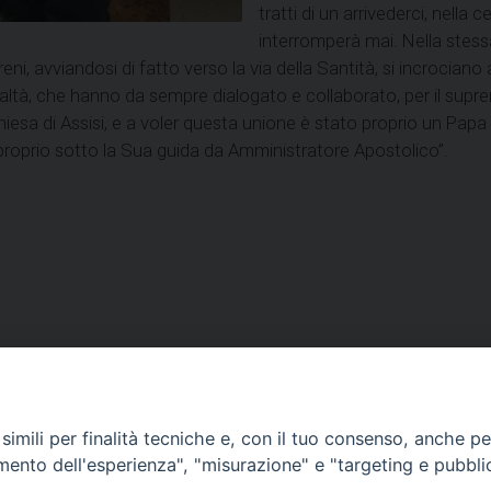
tratti di un arrivederci, nella
interromperà mai.
Nella stess
reni, avviandosi di fatto verso la via della Santità, si incrocia
altà, che hanno da sempre dialogato e collaborato, per il sup
 Chiesa di Assisi, e a voler questa unione è stato proprio un Pa
proprio sotto la Sua guida da Amministratore Apostolico”.
VESCOVILE
TUTELA MINORI
UFFICI PASTORALI
P
imili per finalità tecniche e, con il tuo consenso, anche per 
amento dell'esperienza", "misurazione" e "targeting e pubbli