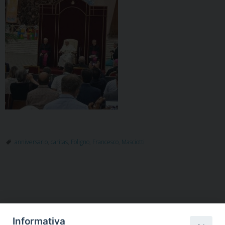
anniversario
,
caritas
,
Foligno
,
Francesco
,
Masciotti
Informativa