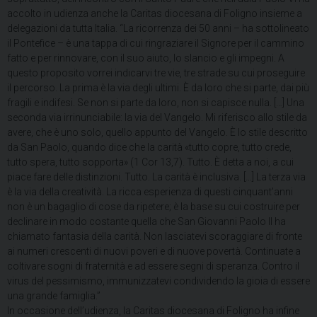
accolto in udienza anche la Caritas diocesana di Foligno insieme a
delegazioni da tutta Italia. “La ricorrenza dei 50 anni – ha sottolineato
il Pontefice – è una tappa di cui ringraziare il Signore per il cammino
fatto e per rinnovare, con il suo aiuto, lo slancio e gli impegni. A
questo proposito vorrei indicarvi tre vie, tre strade su cui proseguire
il percorso. La prima è la via degli ultimi. È da loro che si parte, dai più
fragili e indifesi. Se non si parte da loro, non si capisce nulla. […] Una
seconda via irrinunciabile: la via del Vangelo. Mi riferisco allo stile da
avere, che è uno solo, quello appunto del Vangelo. È lo stile descritto
da San Paolo, quando dice che la carità «tutto copre, tutto crede,
tutto spera, tutto sopporta» (1 Cor 13,7). Tutto. È detta a noi, a cui
piace fare delle distinzioni. Tutto. La carità è inclusiva. […] La terza via
è la via della creatività. La ricca esperienza di questi cinquant’anni
non è un bagaglio di cose da ripetere; è la base su cui costruire per
declinare in modo costante quella che San Giovanni Paolo II ha
chiamato fantasia della carità. Non lasciatevi scoraggiare di fronte
ai numeri crescenti di nuovi poveri e di nuove povertà. Continuate a
coltivare sogni di fraternità e ad essere segni di speranza. Contro il
virus del pessimismo, immunizzatevi condividendo la gioia di essere
una grande famiglia.”
In occasione dell’udienza, la Caritas diocesana di Foligno ha infine