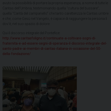
avuto la possibilità di portare la propria esperienza, a nome di tutte le
Caritas dell’Umbria, testimoniando quella “cultura del bussare”,
quella “Carità del campanello” che tanto caretterizza le Caritas umbre
e che, come Gesù nel Vangelo, è capace di raggiungere la persona lì
dov’è, nel suo spazio di dolore.
Qui il discorso integrale del Pontefice:
http://www.caritasfoligno.it/continuate-a-coltivare-sogni-di-
fraternita-e-ad-essere-segni-di-speranza-il-discorso-integrale-del-
santo-padre-ai-membri-di-caritas-italiana-in-occasione-del-50-
della-fondazione/