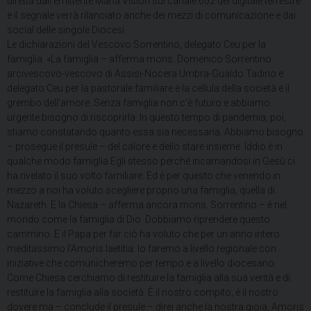
diretta dall’emittente Maria Vision sul canale 602 del digitale terrestre
e il segnale verrà rilanciato anche dei mezzi di comunicazione e dai
social delle singole Diocesi.
Le dichiarazioni del Vescovo Sorrentino, delegato Ceu per la
famiglia. «La famiglia – afferma mons. Domenico Sorrentino
arcivescovo-vescovo di Assisi-Nocera Umbra-Gualdo Tadino e
delegato Ceu per la pastorale familiare è la cellula della società e il
grembo dell’amore. Senza famiglia non c’è futuro e abbiamo
urgente bisogno di riscoprirla. In questo tempo di pandemia, poi,
stiamo constatando quanto essa sia necessaria. Abbiamo bisogno
– prosegue il presule – del calore e dello stare insieme. Iddio è in
qualche modo famiglia Egli stesso perché incarnandosi in Gesù ci
ha rivelato il suo volto familiare. Ed è per questo che venendo in
mezzo a noi ha voluto scegliere proprio una famiglia, quella di
Nazareth. E la Chiesa – afferma ancora mons. Sorrentino – è nel
mondo come la famiglia di Dio. Dobbiamo riprendere questo
cammino. E il Papa per far ciò ha voluto che per un anno intero
meditassimo l’Amoris laetitia: lo faremo a livello regionale con
iniziative che comunicheremo per tempo e a livello diocesano.
Come Chiesa cerchiamo di restituire la famiglia alla sua verità e di
restituire la famiglia alla società. È il nostro compito, è il nostro
dovere ma – conclude il presule – direi anche la nostra gioia, Amoris