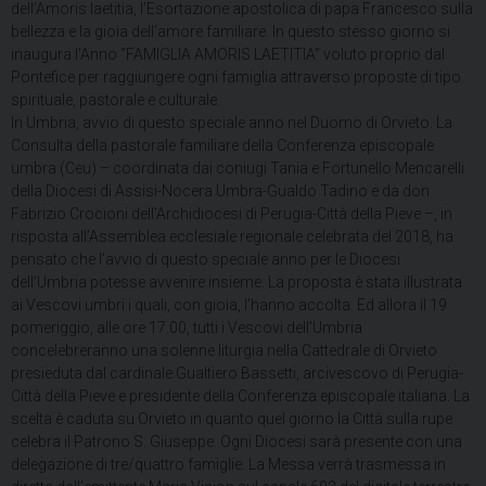
dell’Amoris laetitia, l’Esortazione apostolica di papa Francesco sulla
bellezza e la gioia dell’amore familiare. In questo stesso giorno si
inaugura l’Anno “FAMIGLIA AMORIS LAETITIA” voluto proprio dal
Pontefice per raggiungere ogni famiglia attraverso proposte di tipo
spirituale, pastorale e culturale.
In Umbria, avvio di questo speciale anno nel Duomo di Orvieto. La
Consulta della pastorale familiare della Conferenza episcopale
umbra (Ceu) – coordinata dai coniugi Tania e Fortunello Mencarelli
della Diocesi di Assisi-Nocera Umbra-Gualdo Tadino e da don
Fabrizio Crocioni dell’Archidiocesi di Perugia-Città della Pieve –, in
risposta all’Assemblea ecclesiale regionale celebrata del 2018, ha
pensato che l’avvio di questo speciale anno per le Diocesi
dell’Umbria potesse avvenire insieme. La proposta è stata illustrata
ai Vescovi umbri i quali, con gioia, l’hanno accolta. Ed allora il 19
pomeriggio, alle ore 17.00, tutti i Vescovi dell’Umbria
concelebreranno una solenne liturgia nella Cattedrale di Orvieto
presieduta dal cardinale Gualtiero Bassetti, arcivescovo di Perugia-
Città della Pieve e presidente della Conferenza episcopale italiana. La
scelta è caduta su Orvieto in quanto quel giorno la Città sulla rupe
celebra il Patrono S. Giuseppe. Ogni Diocesi sarà presente con una
delegazione di tre/quattro famiglie. La Messa verrà trasmessa in