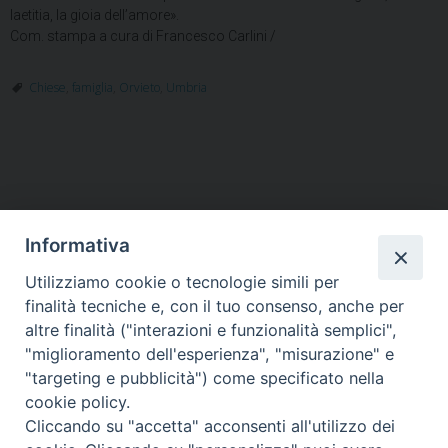
laetitia, la gioia dell’amore».
Com. stampa a cura di Francesco Carlini /
Chiese
,
famiglia
,
Orvieto
,
Umbria
Informativa
Utilizziamo cookie o tecnologie simili per
HOME
VESCOVO
ORARI MESSE
CURIA VESCOVILE
finalità tecniche e, con il tuo consenso, anche per
TUTELA MINORI
UFFICI PASTORALI
PERSONE
VITA CONSACRATA
DOCUMENTI
CONTATTI
altre finalità ("interazioni e funzionalità semplici",
"miglioramento dell'esperienza", "misurazione" e
"targeting e pubblicità") come specificato nella
Copyright © 2018 Diocesi di Foligno /
Curia . Piazza Mons. Faloci 3 - 06034
cookie policy.
FOLIGNO [PG]
Cliccando su "accetta" acconsenti all'utilizzo dei
tel. 0742 350473 fax 0742 349021 email: info@diocesidifoligno.it . pec: