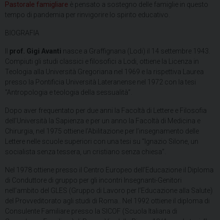
Pastorale famigliare
è pensato a sostegno delle famiglie in questo
tempo di pandemia per rinvigorire lo spirito educativo.
BIOGRAFIA
Il
prof. Gigi Avanti
nasce a Graffignana (Lodi) il 14 settembre 1943.
Compiuti gli studi classici e filosofici a Lodi, ottiene la Licenza in
Teologia alla Università Gregoriana nel 1969 e la rispettiva Laurea
presso la Pontificia Università Lateranense nel 1972 con la tesi
“Antropologia e teologia della sessualità”.
Dopo aver frequentato per due anni la Facoltà di Lettere e Filosofia
dell’Università la Sapienza e per un anno la Facoltà di Medicina e
Chirurgia, nel 1975 ottiene l’Abilitazione per l’insegnamento delle
Lettere nelle scuole superiori con una tesi su “Ignazio Silone, un
socialista senza tessera, un cristiano senza chiesa”.
Nel 1978 ottiene presso il Centro Europeo dell’Educazione il Diploma
di Conduttore di gruppo per gli incontri Insegnanti-Genitori
nell’ambito del GLES (Gruppo di Lavoro per l’Educazione alla Salute)
del Provveditorato agli studi di Roma.. Nel 1992 ottiene il diploma di
Consulente Familiare presso la SICOF (Scuola Italiana di