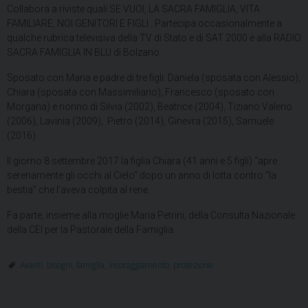
Collabora a riviste quali SE VUOI, LA SACRA FAMIGLIA, VITA
FAMILIARE, NOI GENITORI E FIGLI…Partecipa occasionalmente a
qualche rubrica televisiva della TV di Stato e di SAT 2000 e alla RADIO
SACRA FAMIGLIA IN BLU di Bolzano.
Sposato con Maria e padre di tre figli: Daniela (sposata con Alessio),
Chiara (sposata con Massimiliano), Francesco (sposato con
Morgana) e nonno di Silvia (2002), Beatrice (2004), Tiziano Valerio
(2006), Lavinia (2009), Pietro (2014), Ginevra (2015), Samuele
(2016).
Il giorno 8 settembre 2017 la figlia Chiara (41 anni e 5 figli) “apre
serenamente gli occhi al Cielo” dopo un anno di lotta contro “la
bestia” che l’aveva colpita al rene.
Fa parte, insieme alla moglie Maria Petrini, della Consulta Nazionale
della CEI per la Pastorale della Famiglia.
Avanti
,
bisogni
,
famiglia
,
incoraggiamento
,
protezione