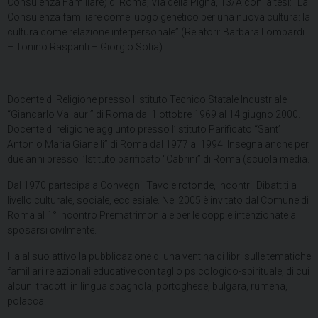
Consulenza Familiare) di Roma, Via della Pigna, 13/A con la tesi: “La
Consulenza familiare come luogo genetico per una nuova cultura: la
cultura come relazione interpersonale” (Relatori: Barbara Lombardi
– Tonino Raspanti – Giorgio Sofia).
Docente di Religione presso l’Istituto Tecnico Statale Industriale
“Giancarlo Vallauri” di Roma dal 1 ottobre 1969 al 14 giugno 2000.
Docente di religione aggiunto presso l’Istituto Parificato “Sant’
Antonio Maria Gianelli” di Roma dal 1977 al 1994. Insegna anche per
due anni presso l’Istituto parificato “Cabrini” di Roma (scuola media.
Dal 1970 partecipa a Convegni, Tavole rotonde, Incontri, Dibattiti a
livello culturale, sociale, ecclesiale. Nel 2005 è invitato dal Comune di
Roma al 1° Incontro Prematrimoniale per le coppie intenzionate a
sposarsi civilmente.
Ha al suo attivo la pubblicazione di una ventina di libri sulle tematiche
familiari relazionali educative con taglio psicologico-spirituale, di cui
alcuni tradotti in lingua spagnola, portoghese, bulgara, rumena,
polacca.