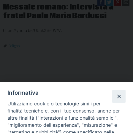
Messale romano: intervista a
fratel Paolo Maria Barducci
https://youtu.be/UUckXSeDVYA
Foligno
Informativa
Utilizziamo cookie o tecnologie simili per
HOME
VESCOVO
ORARI MESSE
CURIA VESCOVILE
finalità tecniche e, con il tuo consenso, anche per
TUTELA MINORI
UFFICI PASTORALI
PERSONE
VITA CONSACRATA
DOCUMENTI
CONTATTI
altre finalità ("interazioni e funzionalità semplici",
"miglioramento dell'esperienza", "misurazione" e
"targeting e pubblicità") come specificato nella