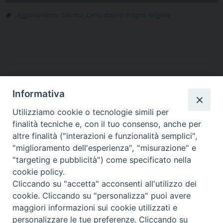
. Aggiornamento
,
Cattolica
,
Corso
,
docenti
,
Foligno
,
religione
Informativa
Utilizziamo cookie o tecnologie simili per
HOME
VESCOVO
ORARI MESSE
CURIA VESCOVILE
finalità tecniche e, con il tuo consenso, anche per
TUTELA MINORI
UFFICI PASTORALI
PERSONE
VITA CONSACRATA
DOCUMENTI
CONTATTI
altre finalità ("interazioni e funzionalità semplici",
"miglioramento dell'esperienza", "misurazione" e
"targeting e pubblicità") come specificato nella
Copyright © 2018 Diocesi di Foligno /
Curia . Piazza Mons. Faloci 3 - 06034
cookie policy.
FOLIGNO [PG]
Cliccando su "accetta" acconsenti all'utilizzo dei
tel. 0742 350473 fax 0742 349021 email: info@diocesidifoligno.it . pec:
cookie. Cliccando su "personalizza" puoi avere
diocesidifoligno@pec.it
maggiori informazioni sui cookie utilizzati e
personalizzare le tue preferenze. Cliccando su