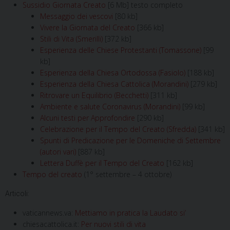
Sussidio Giornata Creato
[6 Mb] testo completo
Messaggio dei vescovi
[80 kb]
Vivere la Giornata del Creato
[366 kb]
Stili di Vita (Smerilli)
[372 kb]
Esperienza delle Chiese Protestanti (Tomassone)
[99
kb]
Esperienza della Chiesa Ortodossa (Fasiolo)
[188 kb]
Esperienza della Chiesa Cattolica (Morandini)
[279 kb]
Ritrovare un Equilibrio (Becchetti)
[311 kb]
Ambiente e salute Coronavirus (Morandini)
[99 kb]
Alcuni testi per Approfondire
[290 kb]
Celebrazione per il Tempo del Creato (Sfredda)
[341 kb]
Spunti di Predicazione per le Domeniche di Settembre
(autori vari)
[887 kb]
Lettera Duffè per il Tempo del Creato
[162 kb]
Tempo del creato
(1° settembre – 4 ottobre)
Articoli:
vaticannews.va:
Mettiamo in pratica la Laudato si’
chiesacattolica.it:
Per nuovi stili di vita