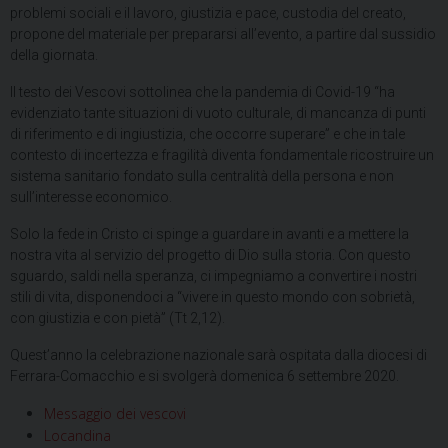
problemi sociali e il lavoro, giustizia e pace, custodia del creato,
propone del materiale per prepararsi all’evento, a partire dal sussidio
della giornata.
Il testo dei Vescovi sottolinea che la pandemia di Covid-19 “ha
evidenziato tante situazioni di vuoto culturale, di mancanza di punti
di riferimento e di ingiustizia, che occorre superare” e che in tale
contesto di incertezza e fragilità diventa fondamentale ricostruire un
sistema sanitario fondato sulla centralità della persona e non
sull’interesse economico.
Solo la fede in Cristo ci spinge a guardare in avanti e a mettere la
nostra vita al servizio del progetto di Dio sulla storia. Con questo
sguardo, saldi nella speranza, ci impegniamo a convertire i nostri
stili di vita, disponendoci a “vivere in questo mondo con sobrietà,
con giustizia e con pietà” (Tt 2,12).
Quest’anno la celebrazione nazionale sarà ospitata dalla diocesi di
Ferrara-Comacchio e si svolgerà domenica 6 settembre 2020.
Messaggio dei vescovi
Locandina