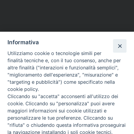
Informativa
Utilizziamo cookie o tecnologie simili per
HOME
VESCOVO
ORARI MESSE
CURIA VESCOVILE
finalità tecniche e, con il tuo consenso, anche per
TUTELA MINORI
UFFICI PASTORALI
PERSONE
VITA CONSACRATA
DOCUMENTI
CONTATTI
altre finalità ("interazioni e funzionalità semplici",
"miglioramento dell'esperienza", "misurazione" e
"targeting e pubblicità") come specificato nella
Copyright © 2018 Diocesi di Foligno /
Curia . Piazza Mons. Faloci 3 - 06034
cookie policy.
FOLIGNO [PG]
Cliccando su "accetta" acconsenti all'utilizzo dei
tel. 0742 350473 fax 0742 349021 email: info@diocesidifoligno.it . pec:
cookie. Cliccando su "personalizza" puoi avere
diocesidifoligno@pec.it
maggiori informazioni sui cookie utilizzati e
personalizzare le tue preferenze. Cliccando su
"rifiuta" o chiudendo questa informativa proseguirai
la navigazione installando i soli cookie tecnici.