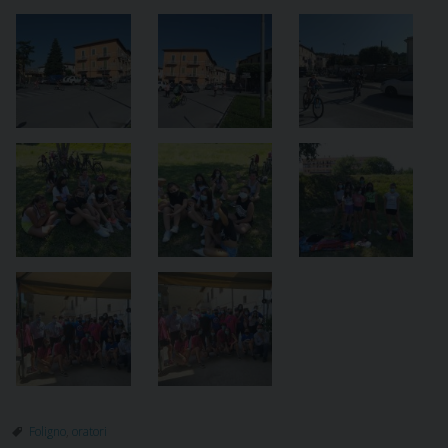
Foligno
,
oratori