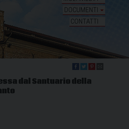
DOCUMENTI
CONTATTI
essa dal Santuario della
anto