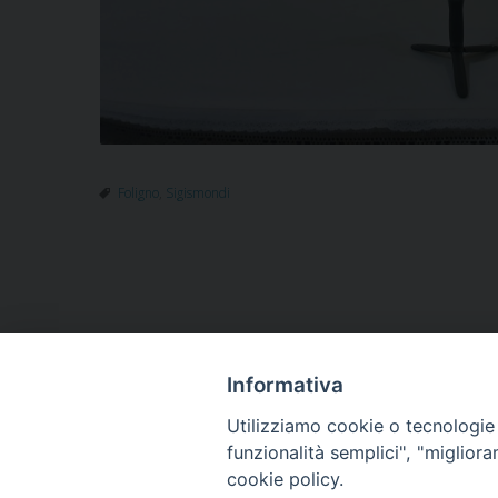
Foligno
,
Sigismondi
Informativa
HOME
VESCOVO
ORARI MESSE
CURIA 
Utilizziamo cookie o tecnologie s
CONTATTI
funzionalità semplici", "miglior
cookie policy.