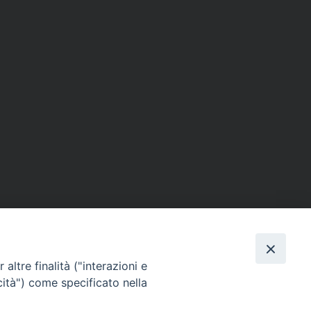
ERSONE
VITA CONSACRATA
DOCUMENTI
altre finalità ("interazioni e
cità") come specificato nella