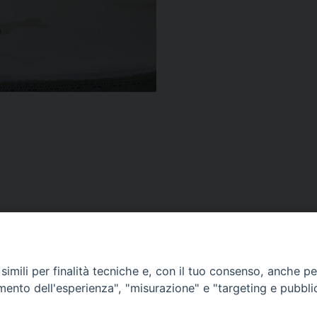
VESCOVILE
TUTELA MINORI
UFFICI PASTORALI
P
imili per finalità tecniche e, con il tuo consenso, anche per 
amento dell'esperienza", "misurazione" e "targeting e pubbli