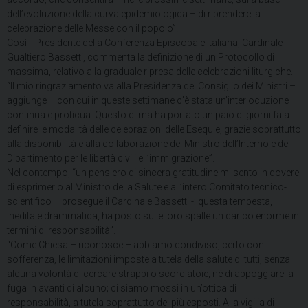
dell’evoluzione della curva epidemiologica – di riprendere la
celebrazione delle Messe con il popolo”.
Così il Presidente della Conferenza Episcopale Italiana, Cardinale
Gualtiero Bassetti, commenta la definizione di un Protocollo di
massima, relativo alla graduale ripresa delle celebrazioni liturgiche.
“Il mio ringraziamento va alla Presidenza del Consiglio dei Ministri –
aggiunge – con cui in queste settimane c’è stata un’interlocuzione
continua e proficua. Questo clima ha portato un paio di giorni fa a
definire le modalità delle celebrazioni delle Esequie, grazie soprattutto
alla disponibilità e alla collaborazione del Ministro dell’Interno e del
Dipartimento per le libertà civili e l’immigrazione”.
Nel contempo, “un pensiero di sincera gratitudine mi sento in dovere
di esprimerlo al Ministro della Salute e all’intero Comitato tecnico-
scientifico – prosegue il Cardinale Bassetti -: questa tempesta,
inedita e drammatica, ha posto sulle loro spalle un carico enorme in
termini di responsabilità”.
“Come Chiesa – riconosce – abbiamo condiviso, certo con
sofferenza, le limitazioni imposte a tutela della salute di tutti, senza
alcuna volontà di cercare strappi o scorciatoie, né di appoggiare la
fuga in avanti di alcuno; ci siamo mossi in un’ottica di
responsabilità, a tutela soprattutto dei più esposti. Alla vigilia di