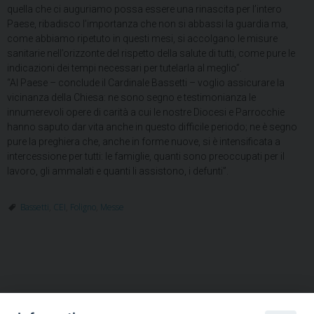
quella che ci auguriamo possa essere una rinascita per l’intero
Paese, ribadisco l’importanza che non si abbassi la guardia ma,
come abbiamo ripetuto in questi mesi, si accolgano le misure
sanitarie nell’orizzonte del rispetto della salute di tutti, come pure le
indicazioni dei tempi necessari per tutelarla al meglio”.
“Al Paese – conclude il Cardinale Bassetti – voglio assicurare la
vicinanza della Chiesa: ne sono segno e testimonianza le
innumerevoli opere di carità a cui le nostre Diocesi e Parrocchie
hanno saputo dar vita anche in questo difficile periodo; ne è segno
pure la preghiera che, anche in forme nuove, si è intensificata a
intercessione per tutti: le famiglie, quanti sono preoccupati per il
lavoro, gli ammalati e quanti li assistono, i defunti”.
Bassetti
,
CEI
,
Foligno
,
Messe