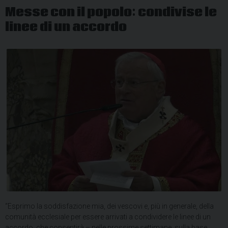
Messe con il popolo: condivise le
linee di un accordo
“Esprimo la soddisfazione mia, dei vescovi e, più in generale, della
comunità ecclesiale per essere arrivati a condividere le linee di un
accordo, che consentirà – nelle prossime settimane, sulla base