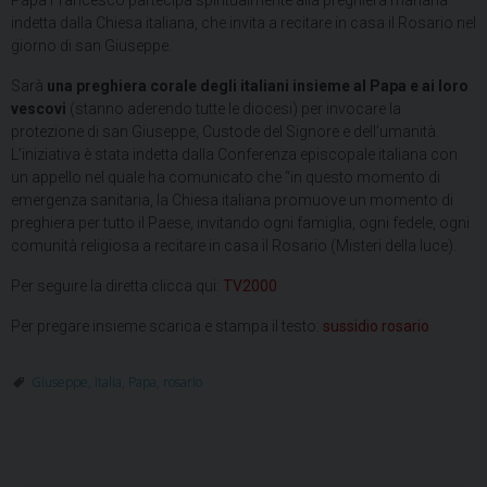
Papa Francesco partecipa spiritualmente alla preghiera mariana
indetta dalla Chiesa italiana, che invita a recitare in casa il Rosario nel
giorno di san Giuseppe.
Sarà
una preghiera corale degli italiani insieme al Papa e ai loro
vescovi
(stanno aderendo tutte le diocesi) per invocare la
protezione di san Giuseppe, Custode del Signore e dell’umanità.
L’iniziativa è stata indetta dalla Conferenza episcopale italiana con
un appello nel quale ha comunicato che “in questo momento di
emergenza sanitaria, la Chiesa italiana promuove un momento di
preghiera per tutto il Paese, invitando ogni famiglia, ogni fedele, ogni
comunità religiosa a recitare in casa il Rosario (Misteri della luce).
Per seguire la diretta clicca qui:
TV2000
Per pregare insieme scarica e stampa il testo:
sussidio rosario
Giuseppe
,
Italia
,
Papa
,
rosario