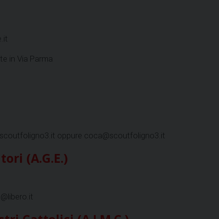
.it
te in Via Parma
@scoutfoligno3.it oppure coca@scoutfoligno3.it
ori (A.G.E.)
@libero.it
ri Cattolici (A.I.M.C.)