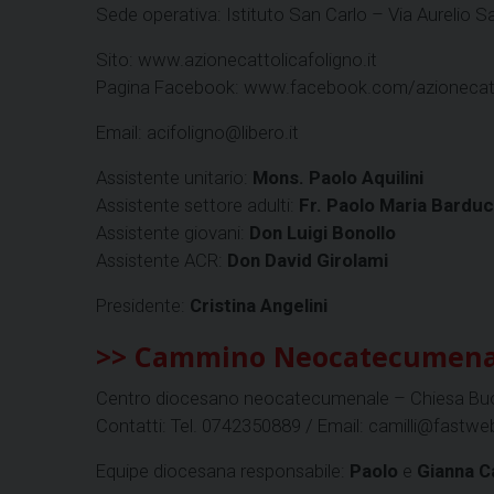
Sede operativa: Istituto San Carlo – Via Aurelio S
Sito: www.azionecattolicafoligno.it
Pagina Facebook: www.facebook.com/azionecatto
Email: acifoligno@libero.it
Assistente unitario:
Mons. Paolo Aquilini
Assistente settore adulti:
Fr. Paolo Maria Barduc
Assistente giovani:
Don Luigi Bonollo
Assistente ACR:
Don David Girolami
Presidente:
Cristina Angelini
>> Cammino Neocatecumena
Centro diocesano neocatecumenale – Chiesa Buon
Contatti: Tel. 0742350889 / Email: camilli@fastweb
Equipe diocesana responsabile:
Paolo
e
Gianna Ca