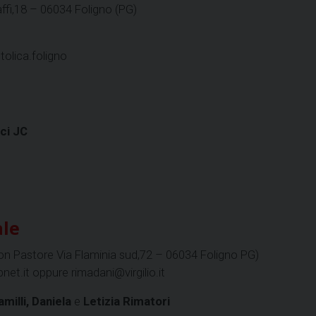
affi,18 – 06034 Foligno (PG)
lica.foligno
ci JC
le
 Pastore Via Flaminia sud,72 – 06034 Foligno PG)
net.it oppure rimadani@virgilio.it
milli,
Daniela
e
Letizia Rimatori