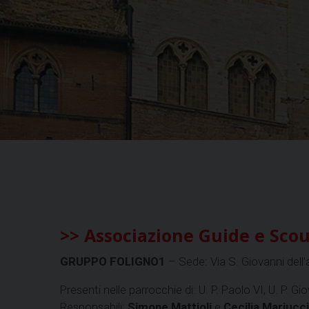
>> Associazione Guide e Scout C
GRUPPO FOLIGNO1
– Sede: Via S. Giovanni dell
Presenti nelle parrocchie di: U. P. Paolo VI, U. P. Gi
Responsabili:
Simone Mattioli
e
Cecilia Mariucci