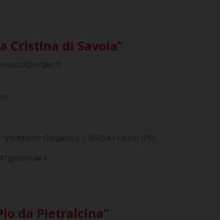
a Cristina di Savoia”
pieracci@virgilio.it
om/
 – Via Monte Gargano,6 – 06034 Foligno (PG)
t91@hotmail.it
io da Pietralcina”