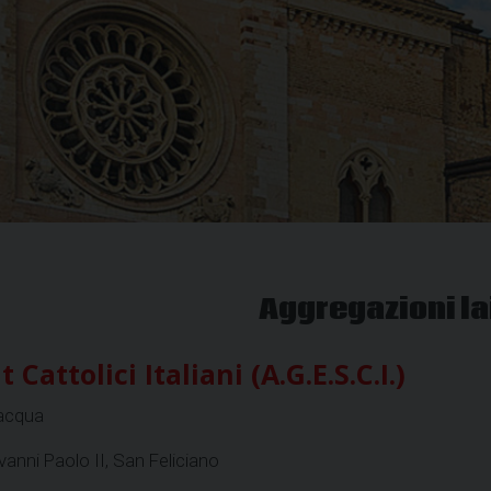
Aggregazioni la
attolici Italiani (A.G.E.S.C.I.)
’acqua
ovanni Paolo II, San Feliciano