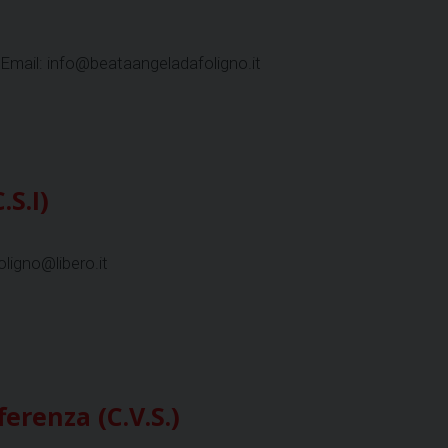
Email: info@beataangeladafoligno.it
.S.I)
ligno@libero.it
erenza (C.V.S.)