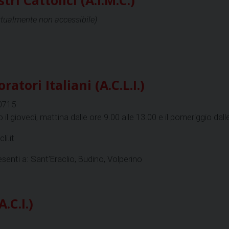
ttualmente non accessibile)
atori Italiani (A.C.L.I.)
50715
o il giovedì, mattina dalle ore 9.00 alle 13.00 e il pomeriggio dall
li.it
esenti a: Sant’Eraclio, Budino, Volperino
.C.I.)