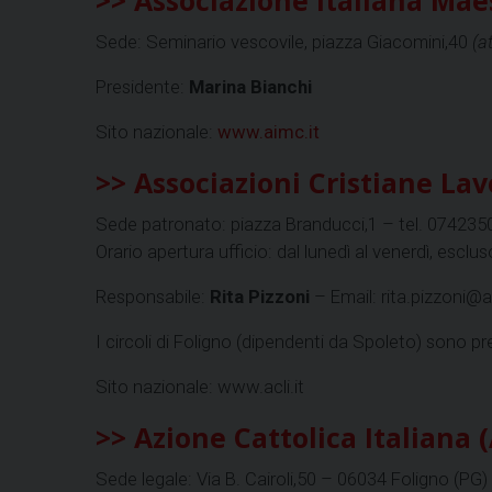
Sede: Seminario vescovile, piazza Giacomini,40
(a
Presidente:
Marina Bianchi
Sito nazionale:
www.aimc.it
>> Associazioni Cristiane Lavor
Sede patronato: piazza Branducci,1 – tel. 07423
Orario apertura ufficio: dal lunedì al venerdì, esclus
Responsabile:
Rita Pizzoni
– Email: rita.pizzoni@ac
I circoli di Foligno (dipendenti da Spoleto) sono pr
Sito nazionale: www.acli.it
>> Azione Cattolica Italiana (A
Sede legale: Via B. Cairoli,50 – 06034 Foligno (PG)