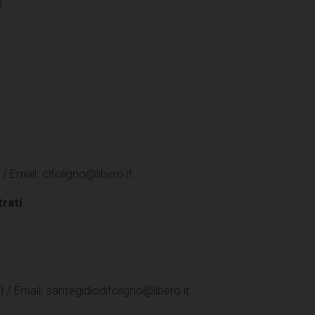
)
 Email: clfoligno@libero.it
rati
/ Email: santegidiodifoligno@libero.it