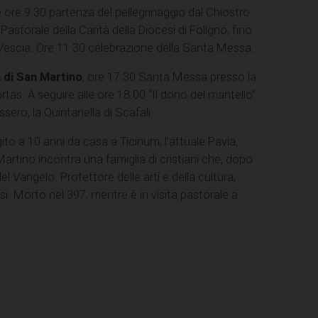
e ore 9.30 partenza del pellegrinaggio dal Chiostro
astorale della Carità della Diocesi di Foligno, fino
 Vescia. Ore 11.30 celebrazione della Santa Messa.
 di San Martino
, ore 17.30 Santa Messa presso la
tas. A seguire alle ore 18.00 “Il dono del mantello”
ero, la Quintanella di Scafali.
o a 10 anni da casa a Ticinum, l’attuale Pavia,
a Martino incontra una famiglia di cristiani che, dopo
l Vangelo. Protettore delle arti e della cultura,
osi. Morto nel 397, mentre è in visita pastorale a