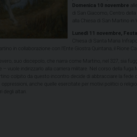
Domenica 10 novembre
all
di San Giacomo, Centro della P
alla Chiesa di San Martino in
Lunedì 11 novembre, Festa
Chiesa di Santa Maria Infrapor
no in collaborazione con l’Ente Giostra Quintana, il Rione Cass
ro, suo discepolo, che narra come Martino, nel 327, sia fuggit
le – vuole indirizzarlo alla carriera militare. Nel corso della fug
rtino colpito da questo incontro decide di abbracciare la fede de
e oppressioni, anche quelle esercitate per motivi politici o religi
 degli altari.