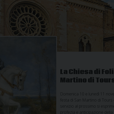
La Chiesa di Fol
Martino di Tour
Domenica 10 e lunedì 11 novem
festa di San Martino di Tours 
servizio al prossimo si esprim
profezia e anticipazione della c