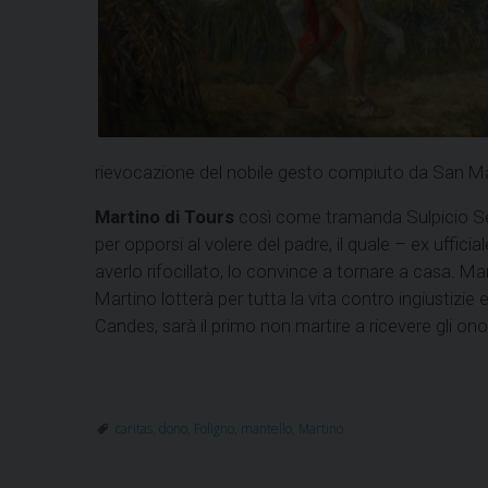
rievocazione del nobile gesto compiuto da San Marti
Martino di Tours
così come tramanda Sulpicio Seve
per opporsi al volere del padre, il quale – ex ufficia
averlo rifocillato, lo convince a tornare a casa. Ma
Martino lotterà per tutta la vita contro ingiustizie 
Candes, sarà il primo non martire a ricevere gli onori
caritas
,
dono
,
Foligno
,
mantello
,
Martino