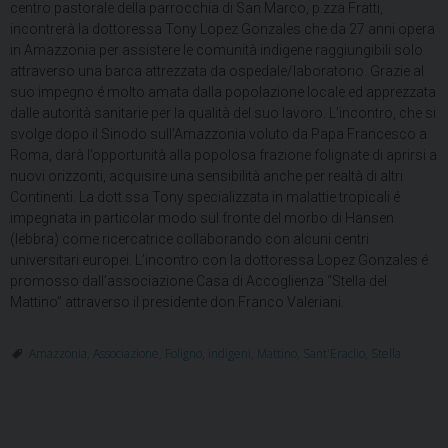
centro pastorale della parrocchia di San Marco, p.zza Fratti,
incontrerà la dottoressa Tony Lopez Gonzales che da 27 anni opera
in Amazzonia per assistere le comunità indigene raggiungibili solo
attraverso una barca attrezzata da ospedale/laboratorio. Grazie al
suo impegno é molto amata dalla popolazione locale ed apprezzat
a
dalle autorità sanitarie per la qualità del suo lavoro. L’incontro, che si
svolge dopo il Sinodo sull’Amazzonia voluto da Papa Francesco a
Roma, darà l’opportunità alla popolosa frazione folignate di aprirsi a
nuovi orizzonti, acquisire una sensibilità anche per realtà di altri
Continenti. La dott.ssa Tony specializzata in malattie tropicali é
impegnata in particolar modo sul fronte del morbo di Hansen
(lebbra) come ricercatrice collaborando con alcuni centri
universitari europei. L’incontro con la dottoressa Lopez Gonzales é
promosso dall’associazione Casa di Accoglienza “Stella del
Mattino” attraverso il presidente don Franco Valeriani.
Amazzonia
,
Associazione
,
Foligno
,
indigeni
,
Mattino
,
Sant'Eraclio
,
Stella