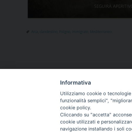
Arca
,
clandestino
,
Foligno
,
immigrato
,
Mediterraneo.
Informativa
HOME
VESCOVO
ORARI MESSE
CURIA 
Utilizziamo cookie o tecnologie s
CONTATTI
funzionalità semplici", "miglior
cookie policy.
Cliccando su "accetta" acconsent
Copyright
cookie utilizzati e personalizza
tel. 0742 3
navigazione installando i soli co