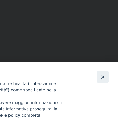
ERSONE
VITA CONSACRATA
DOCUMENTI
altre finalità ("interazioni e
cità") come specificato nella
 avere maggiori informazioni sui
IGNO [PG]
sta informativa proseguirai la
ligno@pec.it
kie policy
completa.