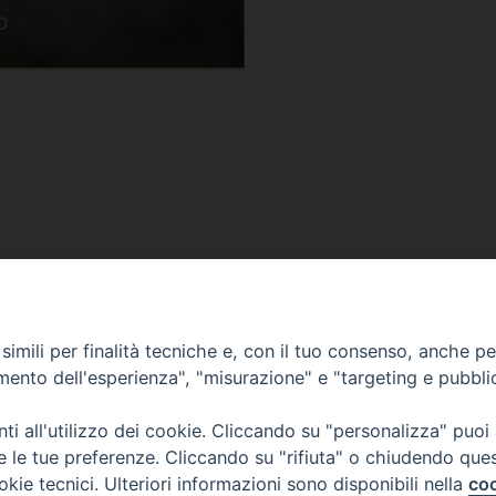
VESCOVILE
TUTELA MINORI
UFFICI PASTORALI
P
imili per finalità tecniche e, con il tuo consenso, anche per 
amento dell'esperienza", "misurazione" e "targeting e pubbli
i all'utilizzo dei cookie. Cliccando su "personalizza" puoi
 © 2018 Diocesi di Foligno /
Curia . Piazza Mons. Faloci 3 - 06034 FOL
re le tue preferenze. Cliccando su "rifiuta" o chiudendo que
50473 fax 0742 349021 email: info@diocesidifoligno.it . pec: diocesidifo
okie tecnici. Ulteriori informazioni sono disponibili nella
coo