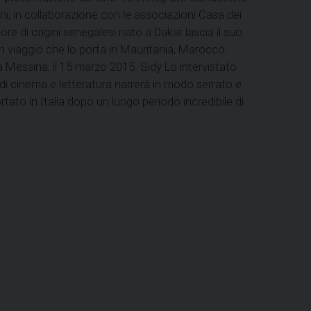
oni, in collaborazione con le associazioni Casa dei
re di origini senegalesi nato a Dakar lascia il suo
 viaggio che lo porta in Mauritania, Marocco,
a, a Messina, il 15 marzo 2015. Sidy Lo intervistato
di cinema e letteratura narrerà in modo serrato e
rtato in Italia dopo un lungo periodo incredibile di