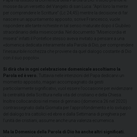
Papa ha istituito la Domenica della Parola di Dio. Il titolo prende le
mosse da un versetto del Vangelo di san Luca: “Aprì loro la mente
per comprendere le Scritture” (Lc 24,45) mentre la decisione di far
nascere un appuntamento apposito, scrive Francesco, vuole
rispondere alle tante richieste in tal senso maturate dopo il Giubileo
straordinario della misericordia. Nel documento “Misericordia et
misera” infatti il Pontefice stesso aveva invitato a pensare a una
«domenica dedicata interamente alla Parola di Dio, per comprendere
l’inesauribile ricchezza che proviene da quel dialogo costante di Dio
con il suo popolo».
Si dirà che in ogni celebrazione domenicale ascoltiamo la
Parola ed è vero.
Tuttavia nelle intenzioni del Papa dedicarvi un
momento apposito, magari accompagnato da gesti
particolarmente significativi, vuol essere l’occasione per evidenziare
la centralità della Scrittura nella vita del cristiano e della Chiesa.
Inoltre collocandosi nel mese di gennaio (domenica 26 nel 2020)
contrassegnato dalla Giornata per l’approfondimento e lo sviluppo
del dialogo tra cattolici ed ebrei e dalla Settimana di preghiera per
l’unità dei cristiani, assume anche una valenza ecumenica.
Ma la Domenica della Parola di Dio ha anche altri significati.