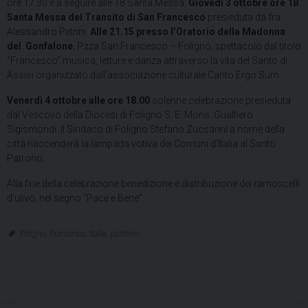
ore 17.30 e a seguire alle 18 Santa Messa.
Giovedì 3 ottobre ore 18
Santa Messa del Transito di San Francesco
presieduta da fra
Alessandro Petrini.
Alle 21.15
presso l’Oratorio della Madonna
del Gonfalone
, P.zza San Francesco – Foligno, spettacolo dal titolo
“Francesco” musica, letture e danza attraverso la vita del Santo di
Assisi organizzato dall’associazione culturale Canto Ergo Sum.
Venerdì 4 ottobre alle ore 18.00
solenne celebrazione presieduta
dal Vescovo della Diocesi di Foligno S. E. Mons. Gualtiero
Sigismondi. Il Sindaco di Foligno Stefano Zuccarini a nome della
città riaccenderà la lampada votiva dei Comuni d’Italia al Santo
Patrono.
Alla fine della celebrazione benedizione e distribuzione dei ramoscelli
d’ulivo, nel segno “Pace e Bene”.
Foligno
,
Francesco
,
Italia
,
patrono