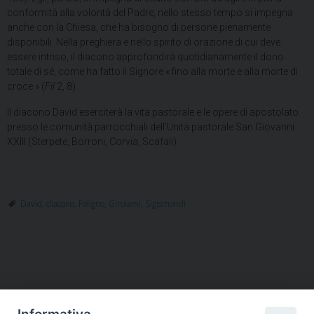
conformità alla volontà del Padre; nello stesso tempo si impegna
anche con la Chiesa, che ha bisogno di persone pienamente
disponibili. Nella preghiera e nello spirito di orazione di cui deve
essere intriso, il diacono approfondirà quotidianamente il dono
totale di sé, come ha fatto il Signore « fino alla morte e alla morte di
croce » (
Fil
2, 8).
Il diacono David eserciterà la vita pastorale e le opere di apostolato
presso le comunità parrocchiali dell’Unità pastorale San Giovanni
XXIII (Sterpete, Borroni, Corvia, Scafali).
David
,
diacono
,
Foligno
,
Girolami
,
Sigismondi