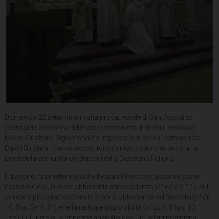
Domenica 22 settembre in una procattedrale di Sant’Agostino
(Santuario Madonna del Pianto) stracolma di fedeli il Vescovo
Mons. Gualtiero Sigismondi ha imposto le mani sul seminarista
David Girolami che viene costituito ministro sacro ed entra a far
parte della comunità dei diaconi della Diocesi di Foligno.
Il diacono, promettendo obbedienza al Vescovo, assume come
modello Gesù, l’uomo obbediente per eccellenza (cf
Fil
2, 5-11), sul
cui esempio caratterizzerà la propria obbedienza nell’ascolto (cf
Eb
10, 5ss;
Gv
4, 34) e nella radicale disponibilità (cf
Lc
9, 54ss; 10,
1ss). Egli, perciò, si impegna anzitutto con Dio ad agire in piena