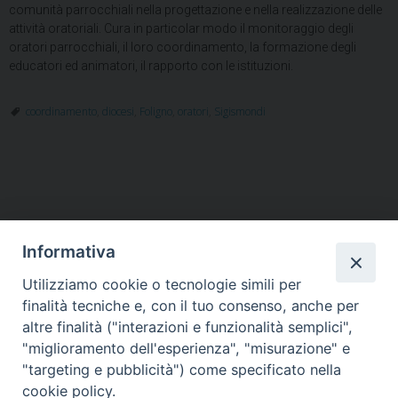
comunità parrocchiali nella progettazione e nella realizzazione delle
attività oratoriali. Cura in particolar modo il monitoraggio degli
oratori parrocchiali, il loro coordinamento, la formazione degli
educatori ed animatori, il rapporto con le istituzioni.
coordinamento
,
diocesi
,
Foligno
,
oratori
,
Sigismondi
Informativa
Utilizziamo cookie o tecnologie simili per
HOME
VESCOVO
ORARI MESSE
CURIA VESCOVILE
finalità tecniche e, con il tuo consenso, anche per
TUTELA MINORI
UFFICI PASTORALI
PERSONE
VITA CONSACRATA
DOCUMENTI
CONTATTI
altre finalità ("interazioni e funzionalità semplici",
"miglioramento dell'esperienza", "misurazione" e
"targeting e pubblicità") come specificato nella
Copyright © 2018 Diocesi di Foligno /
Curia . Piazza Mons. Faloci 3 - 06034
cookie policy.
FOLIGNO [PG]