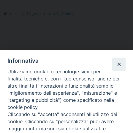
criminalità
,
Foligno
,
Libera
,
mafia
,
Umbria
Informativa
Utilizziamo cookie o tecnologie simili per
HOME
VESCOVO
ORARI MESSE
CURIA VESCOVILE
finalità tecniche e, con il tuo consenso, anche per
TUTELA MINORI
UFFICI PASTORALI
PERSONE
VITA CONSACRATA
DOCUMENTI
CONTATTI
altre finalità ("interazioni e funzionalità semplici",
"miglioramento dell'esperienza", "misurazione" e
"targeting e pubblicità") come specificato nella
Copyright © 2018 Diocesi di Foligno /
Curia . Piazza Mons. Faloci 3 - 06034
cookie policy.
FOLIGNO [PG]
Cliccando su "accetta" acconsenti all'utilizzo dei
tel. 0742 350473 fax 0742 349021 email: info@diocesidifoligno.it . pec:
cookie. Cliccando su "personalizza" puoi avere
diocesidifoligno@pec.it
maggiori informazioni sui cookie utilizzati e