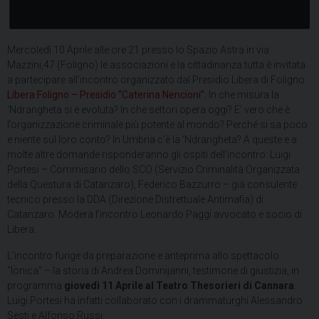
Mercoledì 10 Aprile alle ore 21 presso lo Spazio Astra in via
Mazzini,47 (Foligno) le associazioni e la cittadinanza tutta è invitata
a partecipare all’incontro organizzato dal Presidio Libera di Foligno:
Libera Foligno – Presidio “Caterina Nencioni”
. In che misura la
‘Ndrangheta si è evoluta? In che settori opera oggi? E’ vero che è
l’organizzazione criminale più potente al mondo? Perché si sa poco
e niente sul loro conto? In Umbria c’è la ‘Ndrangheta? A queste e a
molte altre domande risponderanno gli ospiti dell’incontro: Luigi
Portesi – Commisario dello SCO (Servizio Criminalità Organizzata
della Questura di Catanzaro), Federico Bazzurro – già consulente
tecnico presso la DDA (Direzione Distrettuale Antimafia) di
Catanzaro. Modera l’incontro Leonardo Paggi avvocato e socio di
Libera.
L’incontro funge da preparazione e anteprima allo spettacolo
“Ionica” – la storia di Andrea Dominijanni, testimone di giustizia, in
programma
giovedì 11 Aprile al Teatro Thesorieri di Cannara
.
Luigi Portesi ha infatti collaborato con i drammaturghi Alessandro
Sesti e Alfonso Russi.