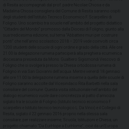
di Resita accompagnati dal prof. padre Nicolae Chiosa e da
Madalina Chiosa consigliera del Comune di Resita saranno ospiti
degli studenti dell’Istituto Tecnico Economico F. Scarpellini di
Foligno. Uno scambio tra scuole nell’ambito del progetto didattico
“Cittadini del Mondo” promosso dalla Diocesi
di Foligno, giunto alla
sua tredicesima edizione, sul tema “Abbattere muri per costruire
ponti” che nell’anno scolastico 2018 – 2019 vede coinvolti circa
1200 studenti delle scuole di ogni ordine e grado della città.
Alle ore
21.00 la delegazione rumena parteciperà alla preghiera ecumenica
diocesana presieduta da Mons. Gualtiero Sigismondi Vescovo di
Foligno che si svolgerà presso la Chiesa ortodossa rumena di
Foligno in via San Giovanni dell’acqua. Mentre venerdì 18 gennaio
alle ore 11.00 la delegazione rumena insieme a quella delle scuole di
Foligno saranno accolte dal Vicesindaco Rita Barbetti nella sala
consiliare del comune. Questa visita istituzionale nell’ambito del
dialogo ecumenico vuole dare concretezza al patto d’amicizia
siglato tra le scuole di Foligno (Istituto tecnico economico F.
scarpellini e Istituto tecnico tecnologico L. Da Vinci) e il Collegio di
Resita, siglato il 22 gennaio 2016 proprio nella stessa sala
consiliare, per realizzare insieme, Scuola, Istituzioni e Chiesa, un
progetto chiamato “Da EurHope a EurHome”, cioè da un’Europa