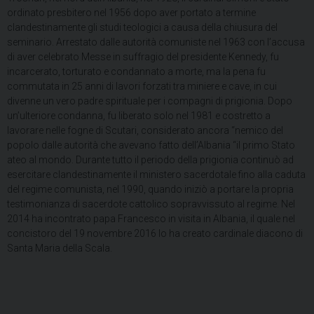
ordinato presbitero nel 1956 dopo aver portato a termine
clandestinamente gli studi teologici a causa della chiusura del
seminario. Arrestato dalle autorità comuniste nel 1963 con l’accusa
di aver celebrato Messe in suffragio del presidente Kennedy, fu
incarcerato, torturato e condannato a morte, ma la pena fu
commutata in 25 anni di lavori forzati tra miniere e cave, in cui
divenne un vero padre spirituale per i compagni di prigionia. Dopo
un’ulteriore condanna, fu liberato solo nel 1981 e costretto a
lavorare nelle fogne di Scutari, considerato ancora “nemico del
popolo dalle autorità che avevano fatto dell’Albania “il primo Stato
ateo al mondo. Durante tutto il periodo della prigionia continuò ad
esercitare clandestinamente il ministero sacerdotale fino alla caduta
del regime comunista, nel 1990, quando iniziò a portare la propria
testimonianza di sacerdote cattolico sopravvissuto al regime. Nel
2014 ha incontrato papa Francesco in visita in Albania, il quale nel
concistoro del 19 novembre 2016 lo ha creato cardinale diacono di
Santa Maria della Scala.