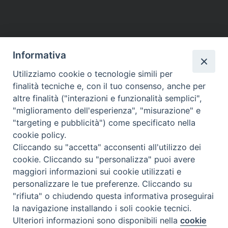
Informativa
Utilizziamo cookie o tecnologie simili per
HOME
VESCOVO
ORARI MESSE
CURIA VESCOVILE
finalità tecniche e, con il tuo consenso, anche per
TUTELA MINORI
UFFICI PASTORALI
PERSONE
VITA CONSACRATA
DOCUMENTI
CONTATTI
altre finalità ("interazioni e funzionalità semplici",
"miglioramento dell'esperienza", "misurazione" e
"targeting e pubblicità") come specificato nella
Copyright © 2018 Diocesi di Foligno /
Curia . Piazza Mons. Faloci 3 - 06034
cookie policy.
FOLIGNO [PG]
Cliccando su "accetta" acconsenti all'utilizzo dei
tel. 0742 350473 fax 0742 349021 email: info@diocesidifoligno.it . pec:
cookie. Cliccando su "personalizza" puoi avere
diocesidifoligno@pec.it
maggiori informazioni sui cookie utilizzati e
personalizzare le tue preferenze. Cliccando su
"rifiuta" o chiudendo questa informativa proseguirai
la navigazione installando i soli cookie tecnici.
Ulteriori informazioni sono disponibili nella
cookie
Preferenze Cookie