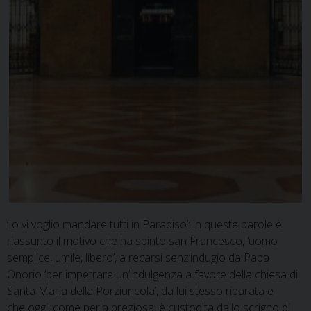
‘Io vi voglio mandare tutti in Paradiso’: in queste parole è
riassunto il motivo che ha spinto san Francesco, ‘uomo
semplice, umile, libero’, a recarsi senz’indugio da Papa
Onorio ‘per impetrare un’indulgenza a favore della chiesa di
Santa Maria della Porziuncola’, da lui stesso riparata e
che oggi, come perla preziosa, è custodita dallo scrigno di