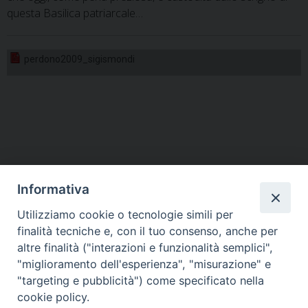
questa Basilica patriarcale…
perdono2009_sigismondi
Informativa
Utilizziamo cookie o tecnologie simili per
HOME
VESCOVO
ORARI MESSE
CURIA VESCOVILE
finalità tecniche e, con il tuo consenso, anche per
TUTELA MINORI
UFFICI PASTORALI
PERSONE
VITA CONSACRATA
DOCUMENTI
CONTATTI
altre finalità ("interazioni e funzionalità semplici",
"miglioramento dell'esperienza", "misurazione" e
"targeting e pubblicità") come specificato nella
Copyright © 2018 Diocesi di Foligno /
Curia . Piazza Mons. Faloci 3 - 06034
cookie policy.
FOLIGNO [PG]