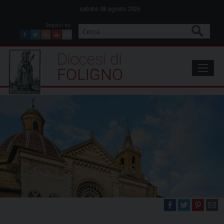
Skip
sabato 08 agosto 2026
to
content
Cerca
Facebook
Twitter
Feed
Youtube
Mail
Diocesi di Foligno
FOLIGNO