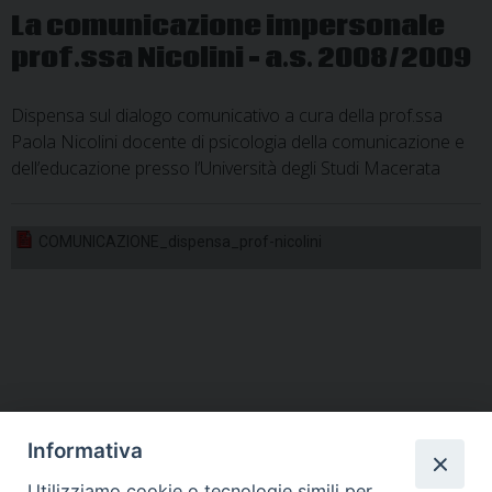
La comunicazione impersonale
prof.ssa Nicolini – a.s. 2008/2009
Dispensa sul dialogo comunicativo a cura della prof.ssa
Paola Nicolini docente di psicologia della comunicazione e
dell’educazione presso l’Università degli Studi Macerata
COMUNICAZIONE_dispensa_prof-nicolini
Informativa
Utilizziamo cookie o tecnologie simili per